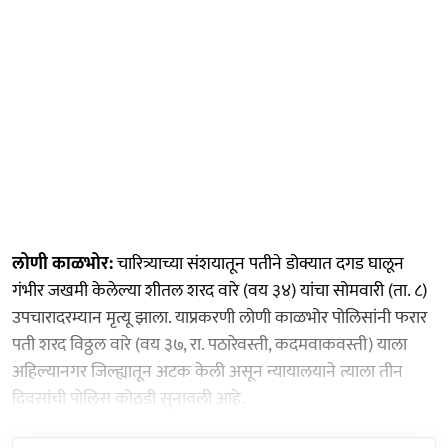
लोणी काळभोर:
चारित्र्याच्या संशयातून पतीने डोक्यात दगड घालून
गंभीर जखमी केलेल्या शीतल शरद वारे (वय ३४) यांचा सोमवारी (ता. ८)
उपचारादरम्यान मृत्यू झाला. याप्रकरणी लोणी काळभोर पोलिसांनी फरार
पती शरद विठ्ठल वारे (वय ३७, रा. पठारेवस्ती, कदमवाकवस्ती) याला
अहिल्यानगर जिल्ह्यातून अटक केली असून न्यायालयाने त्याला तीन
दिवसांची पोलिस कोठडी सुनावली आहे.