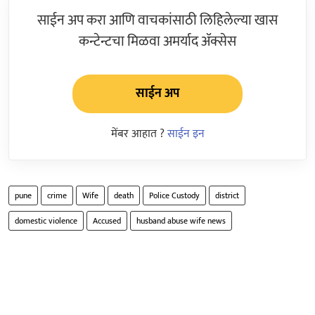
साईन अप करा आणि वाचकांसाठी लिहिलेल्या खास
कन्टेन्टचा मिळवा अमर्याद ॲक्सेस
साईन अप
मेंबर आहात ?
साईन इन
pune
crime
Wife
death
Police Custody
district
domestic violence
Accused
husband abuse wife news