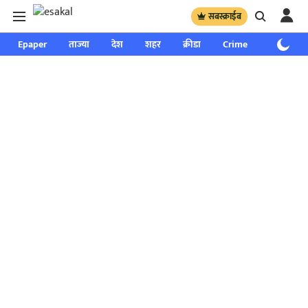
सबस्क्राईब
Epaper
ताज्या
देश
शहर
क्रीडा
Crime
साप्ताहिक