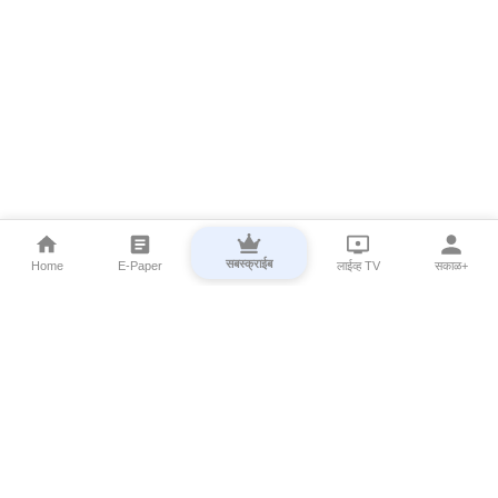
सबस्क्राईब
Home
E-Paper
लाईव्ह TV
सकाळ+
⌄
Marathi News