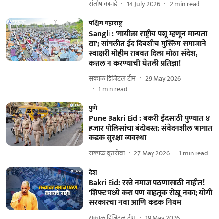
संतोष कानडे
14 July 2026
2
min read
पश्चिम महाराष्ट्र
Sangli : 'गायीला राष्ट्रीय पशू म्हणून मान्यता
द्या'; सांगलीत ईद दिवशीच मुस्लिम समाजाने
स्वाक्षरी मोहीम राबवत दिला मोठा संदेश,
कत्तल न करण्याची घेतली प्रतिज्ञा!
सकाळ डिजिटल टीम
29 May 2026
1
min read
पुणे
Pune Bakri Eid : बकरी ईदसाठी पुण्यात ४
हजार पोलिसांचा बंदोबस्त; संवेदनशील भागात
कडक सुरक्षा व्यवस्था
सकाळ वृत्तसेवा
27 May 2026
1
min read
देश
Bakri Eid: रस्ते नमाज पठणासाठी नाहीत!
'शिफ्ट'मध्ये करा पण वाहतूक रोखू नका; योगी
सरकारचा नवा आणि कडक नियम
सकाळ डिजिटल टीम
19 May 2026