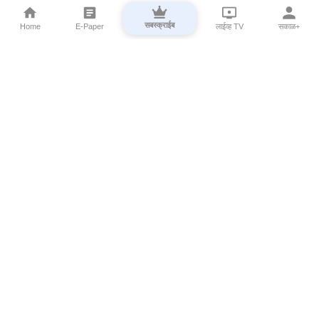
सबस्क्राईब
Home
E-Paper
लाईव्ह TV
सकाळ+
⌄
Marathi News
⌄
About Esakal
⌄
Digital Products
⌄
Sakal Programs