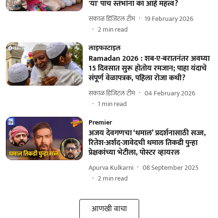
'या' पाच स्तंभांना का आहे महत्त्व?
सकाळ डिजिटल टीम
19 February 2026
2
min read
लाइफस्टाइल
Ramadan 2026 : शब-ए-बरातनंतर अवघ्या
15 दिवसात सुरू होतोय रमजान; पाहा यंदाचे
संपूर्ण वेळापत्रक, पहिला रोजा कधी?
सकाळ डिजिटल टीम
04 February 2026
1
min read
Premier
अजय देवगणचा ‘धमाल’ प्रदर्शनासाठी सज्ज,
रितेश-अर्शद-जावेदची धमाल तिकडी पुन्हा
प्रेक्षकांच्या भेटीला, पोस्टर व्हायरल
Apurva Kulkarni
08 September 2025
2
min read
आणखी वाचा