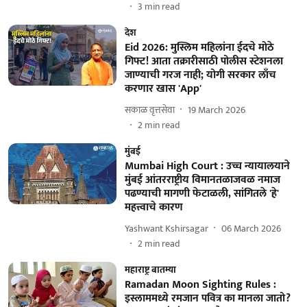
3
min read
देश
Eid 2026: मुस्लिम महिलांना ईदचे मोठे
गिफ्ट! आता तक्रारीसाठी पोलीस स्टेशनला
जाण्याची गरज नाही; योगी सरकार लाँच
करणार खास 'App'
सकाळ वृत्तसेवा
19 March 2026
2
min read
मुंबई
Mumbai High Court : उच्च न्यायालयाने
मुंबई आंतरराष्ट्रीय विमानतळाजवळ नमाज
पढण्याची मागणी फेटाळली, सांगितले 'हे'
महत्त्वाचे कारण
Yashwant Kshirsagar
06 March 2026
2
min read
महाराष्ट्र बातम्या
Ramadan Moon Sighting Rules :
इस्लाममध्ये रमजान पवित्र का मानला जातो?