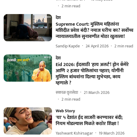
2
min read
देश
Supreme Court: मुस्लिम महिलांना
मशिदीत प्रवेश बंदी? नमाज घरीच का? सर्वोच्च
न्यायालयातील सुनावणीत मोठा खुलासा!
Sandip Kapde
24 April 2026
2
min read
देश
Eid 2026: ईदसाठी 'हाय अलर्ट'! ड्रोन कॅमेरे
आणि २ हजार पोलिसांचा पहारा; योगींनी
मुस्लिम बांधवांना दिल्या शुभेच्छा, काय
म्हणाले ?
सकाळ वृत्तसेवा
21 March 2026
2
min read
Web Story
'या' ५ देशांत ईद साजरी करण्यावर बंदी;
नियम मोडल्यास मिळते कठोर शिक्षा !
Yashwant Kshirsagar
19 March 2026