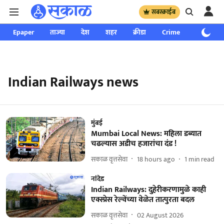
सबस्क्राईब
Epaper
ताज्या
देश
शहर
क्रीडा
Crime
साप्ताहिक
Indian Railways news
मुंबई
Mumbai Local News: महिला डब्यात
चढल्यास अडीच हजारांचा दंड !
सकाळ वृत्तसेवा
18 hours ago
1
min read
नांदेड
Indian Railways: दुहेरीकरणामुळे काही
एक्स्प्रेस रेल्वेंच्या वेळेत तात्पुरता बदल
सकाळ वृत्तसेवा
02 August 2026