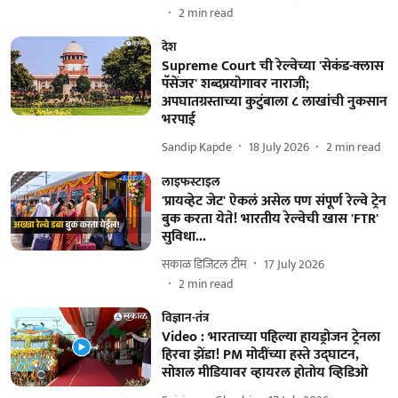
2
min read
देश
Supreme Court ची रेल्वेच्या 'सेकंड-क्लास
पॅसेंजर' शब्दप्रयोगावर नाराजी;
अपघातग्रस्ताच्या कुटुंबाला ८ लाखांची नुकसान
भरपाई
Sandip Kapde
18 July 2026
2
min read
लाइफस्टाइल
'प्रायव्हेट जेट' ऐकलं असेल पण संपूर्ण रेल्वे ट्रेन
बुक करता येते! भारतीय रेल्वेची खास 'FTR'
सुविधा...
सकाळ डिजिटल टीम
17 July 2026
2
min read
विज्ञान-तंत्र
Video : भारताच्या पहिल्या हायड्रोजन ट्रेनला
हिरवा झेंडा! PM मोदींच्या हस्ते उद्घाटन,
सोशल मीडियावर व्हायरल होतोय व्हिडिओ