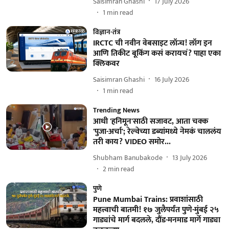
Saisimran Ghashi
17 July 2026
1
min read
विज्ञान-तंत्र
IRCTC ची नवीन वेबसाइट लॉन्च! लॉग इन
आणि तिकीट बूकिंग कसं करायचं? पाहा एका
क्लिकवर
Saisimran Ghashi
16 July 2026
1
min read
Trending News
आधी 'हनिमून'साठी सजावट, आता चक्क
'पुजा-अर्चा'; रेल्वेच्या डब्यांमध्ये नेमकं चाललंय
तरी काय? VIDEO समोर...
Shubham Banubakode
13 July 2026
2
min read
पुणे
Pune Mumbai Trains: प्रवाशांसाठी
महत्त्वाची बातमी! १७ जुलैपर्यंत पुणे-मुंबई २५
गाड्यांचे मार्ग बदलले, दौंड-मनमाड मार्गे गाड्या