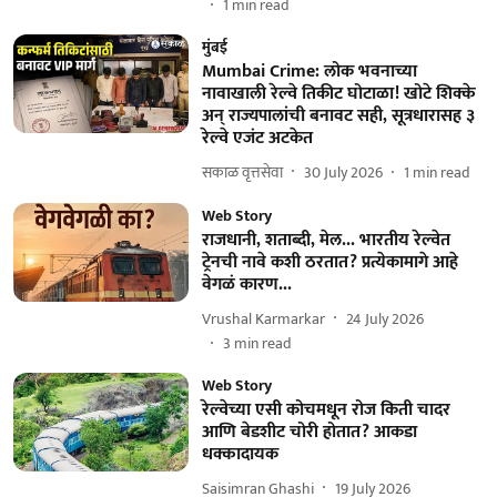
1
min read
मुंबई
Mumbai Crime: लोक भवनाच्या
नावाखाली रेल्वे तिकीट घोटाळा! खोटे शिक्के
अन् राज्यपालांची बनावट सही, सूत्रधारासह ३
रेल्वे एजंट अटकेत
सकाळ वृत्तसेवा
30 July 2026
1
min read
Web Story
राजधानी, शताब्दी, मेल... भारतीय रेल्वेत
ट्रेनची नावे कशी ठरतात? प्रत्येकामागे आहे
वेगळं कारण...
Vrushal Karmarkar
24 July 2026
3
min read
Web Story
रेल्वेच्या एसी कोचमधून रोज किती चादर
आणि बेडशीट चोरी होतात? आकडा
धक्कादायक
Saisimran Ghashi
19 July 2026