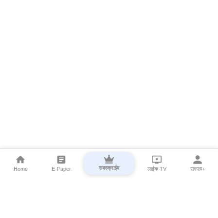
सबस्क्राईब
Home
E-Paper
लाईव्ह TV
सकाळ+