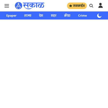
सबस्क्राईब
Epaper
ताज्या
देश
शहर
क्रीडा
Crime
साप्ताहिक