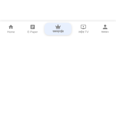
सबस्क्राईब
Home
E-Paper
लाईव्ह TV
सकाळ+
⌄
Marathi News
⌄
About Esakal
⌄
Digital Products