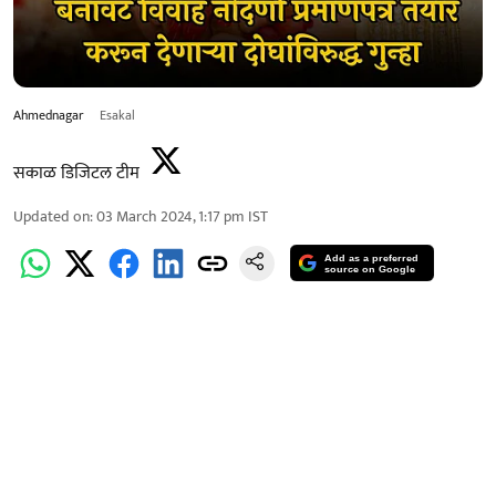
Ahmednagar
Esakal
सकाळ डिजिटल टीम
Updated on
:
03 March 2024, 1:17 pm
IST
Add as a preferred
source on Google