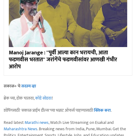
Manoj Jarange : ''पूर्वी आत्या कान भरायची, आता
फडणवीस भरतात'' जरांगेंचे फडणवीसांवर आणखी गंभीर
आरोप
सकाळ+ चे
सदस्य व्हा
ब्रेक घ्या, डोकं चालवा,
कोडे सोडवा
!
शॉपिंगसाठी 'सकाळ प्राईम डील्स'च्या भन्नाट ऑफर्स पाहण्यासाठी
क्लिक करा
.
Read latest
Marathi news
, Watch Live Streaming on Esakal and
Maharashtra News
. Breaking news from India, Pune, Mumbai. Get the
Politics, Entertainment, Sports, Lifestyle, Jobs, and Education updates,