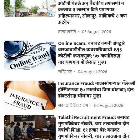
ओटीपी घेतले अन्‌ वैद्यकीय तपासणी न
करताच ३ लाखांत दिले प्रमाणपत्र;
अहिल्यानगर, सोलापूर, नाशिकचे ८ जण
अटकेत
तात्या लांडगे
05 August 2026
Online Scam: बनावट कंपनी ॲपद्वारे
वारूळवाडीतील व्यवसायिकाची १.९३
कोटींची फसवणूक; ५७ जणांविरुद्ध
नारायणगाव पोलिसांत गुन्हा
रवींद्र पाटे
04 August 2026
Insurance Fraud: नालासोपाऱ्यात गॅलेक्सी
हॉस्पिटलचा १० लाखांचा विमा घोटाळा; दोन
डॉक्टरांसह चौघांवर गुन्हा
सकाळ डिजिटल टीम
02 August 2026
Talathi Recruitment Fraud: बनावट
गुणपत्रिकेवर नोकरी, चार तलाठ्यांना दोन
वर्षांची शिक्षा, १९ हजार दंड: बनावट
गुणपत्रिकेवर नोकरी, चार तलाठ्यांना दोन