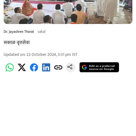
Dr. Jayashree Thorat
sakal
सकाळ वृत्तसेवा
Updated on
:
22 October 2024, 3:31 pm
IST
Add as a preferred
source on Google