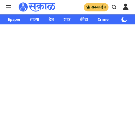
सबस्क्राईब
Epaper
ताज्या
देश
शहर
क्रीडा
Crime
साप्ताहिक