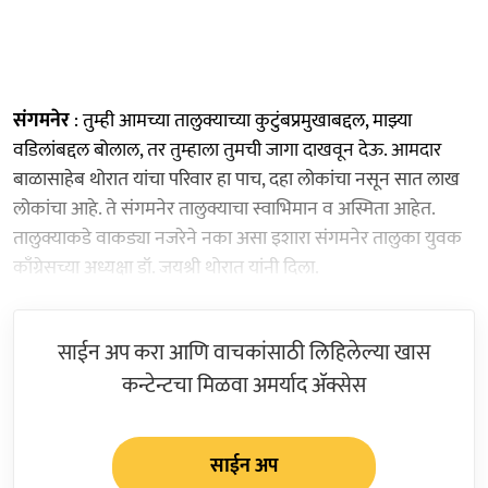
संगमनेर
: तुम्ही आमच्या तालुक्याच्या कुटुंबप्रमुखाबद्दल, माझ्या
वडिलांबद्दल बोलाल, तर तुम्हाला तुमची जागा दाखवून देऊ. आमदार
बाळासाहेब थोरात यांचा परिवार हा पाच, दहा लोकांचा नसून सात लाख
लोकांचा आहे. ते संगमनेर तालुक्याचा स्वाभिमान व अस्मिता आहेत.
तालुक्याकडे वाकड्या नजरेने नका असा इशारा संगमनेर तालुका युवक
काँग्रेसच्या अध्यक्षा डॉ. जयश्री थोरात यांनी दिला.
साईन अप करा आणि वाचकांसाठी लिहिलेल्या खास
कन्टेन्टचा मिळवा अमर्याद ॲक्सेस
साईन अप