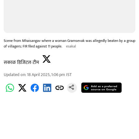
Scene from Mhaisangav where a woman Gramsevak was allegedly beaten by a group
of villagers; FIR filed against 11 people.
esakal
सकाळ डिजिटल टीम
Updated on
:
18 April 2025, 1:06 pm
IST
Add as a preferred
source on Google