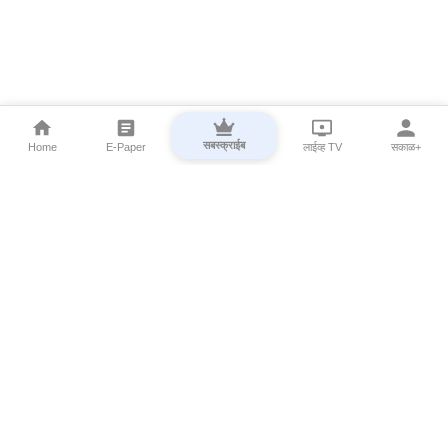
सबस्क्राईब
Home
E-Paper
लाईव्ह TV
सकाळ+
⌄
Marathi News
⌄
About Esakal
⌄
Digital Products