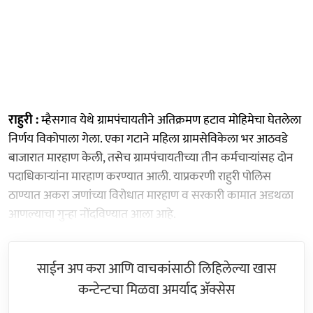
राहुरी :
म्हैसगाव येथे ग्रामपंचायतीने अतिक्रमण हटाव मोहिमेचा घेतलेला
निर्णय विकोपाला गेला. एका गटाने महिला ग्रामसेविकेला भर आठवडे
बाजारात मारहाण केली, तसेच ग्रामपंचायतीच्या तीन कर्मचाऱ्यांसह दोन
पदाधिकाऱ्यांना मारहाण करण्यात आली. याप्रकरणी राहुरी पोलिस
ठाण्यात अकरा जणांच्या विरोधात मारहाण व सरकारी कामात अडथळा
आणल्याचा गुन्हा नोंदविण्यात आला आहे.
साईन अप करा आणि वाचकांसाठी लिहिलेल्या खास
कन्टेन्टचा मिळवा अमर्याद ॲक्सेस