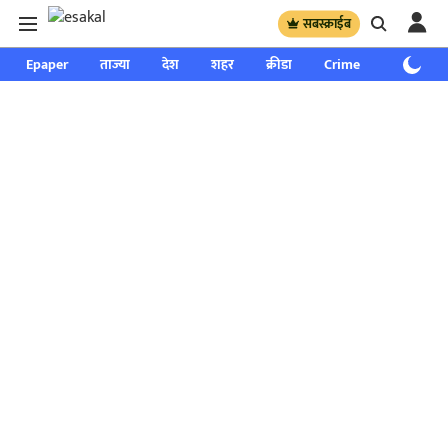
सबस्क्राईब
Epaper
ताज्या
देश
शहर
क्रीडा
Crime
साप्ताहिक