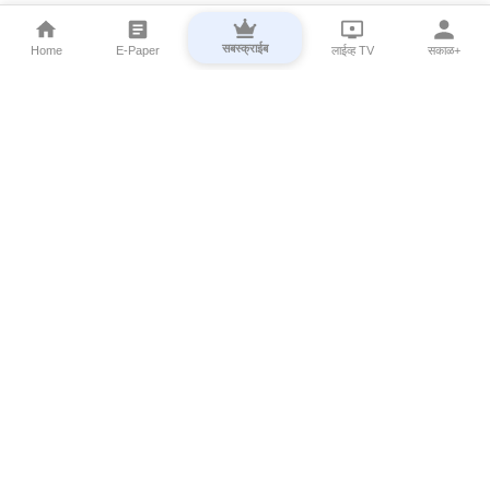
सबस्क्राईब
Home
E-Paper
लाईव्ह TV
सकाळ+
⌄
Marathi News
⌄
About Esakal
⌄
Digital Products
⌄
Sakal Programs
⌄
Print Products