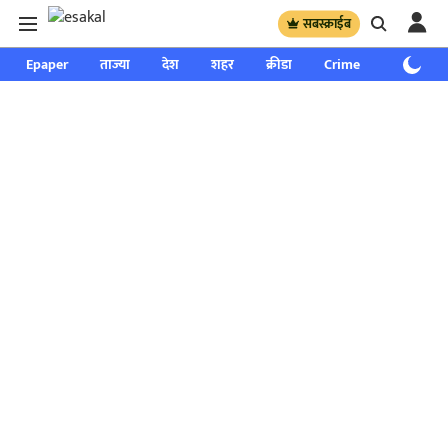
सबस्क्राईब
Epaper
ताज्या
देश
शहर
क्रीडा
Crime
साप्ताहिक