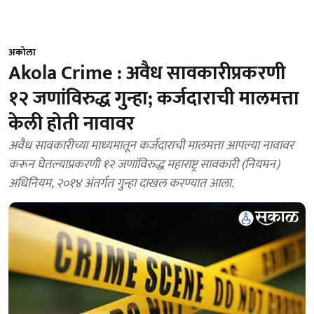
अकोला
Akola Crime : अवैध सावकारीप्रकरणी
१२ जणांविरुद्ध गुन्हा; कर्जदाराची मालमत्ता
केली होती नावावर
अवैध सावकारीच्या माध्यमातून कर्जदाराची मालमत्ता आपल्या नावावर
करून घेतल्याप्रकरणी १२ जणांविरुद्ध महाराष्ट्र सावकारी (नियमन)
अधिनियम, २०१४ अंतर्गत गुन्हा दाखल करण्यात आला.