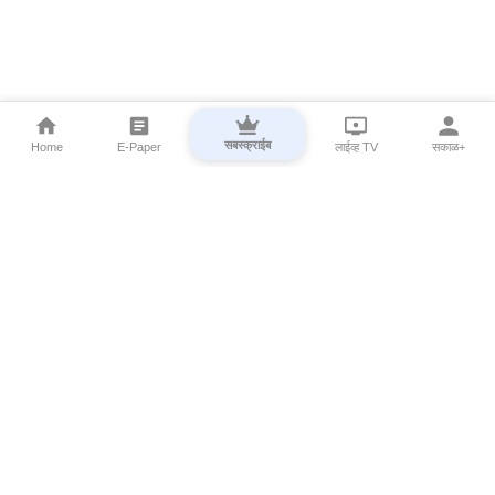
सबस्क्राईब
Home
E-Paper
लाईव्ह TV
सकाळ+
⌄
Marathi News
⌄
About Esakal
⌄
Digital Products