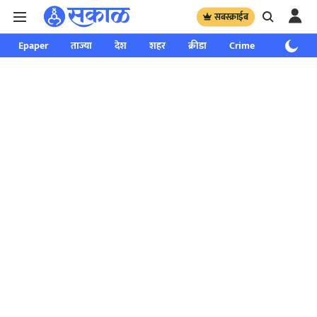
सबस्क्राईब
Epaper
ताज्या
देश
शहर
क्रीडा
Crime
साप्ताहिक