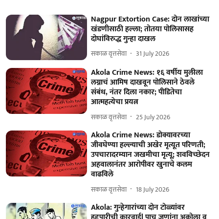
Nagpur Extortion Case: दोन लाखांच्या
खंडणीसाठी हल्ला; तोतया पोलिसासह
दोघांविरुद्ध गुन्हा दाखल
सकाळ वृत्तसेवा
31 July 2026
Akola Crime News: १६ वर्षीय मुलीला
लग्नाचं आमिष दाखवून पोलिसाने ठेवले
संबंध, नंतर दिला नकार; पीडितेचा
आत्महत्येचा प्रयत्न
सकाळ वृत्तसेवा
25 July 2026
Akola Crime News: डोक्यावरच्या
जीवघेण्या हल्ल्याची अखेर मृत्यूत परिणती;
उपचारादरम्यान जखमीचा मृत्यू; शवविच्छेदन
अहवालानंतर आरोपीवर खुनाचे कलम
वाढविले
सकाळ वृत्तसेवा
18 July 2026
Akola: गुन्हेगारांच्या दोन टोळ्यांवर
हद्दपारीची कारवाईl पाच जणांना अकोला व