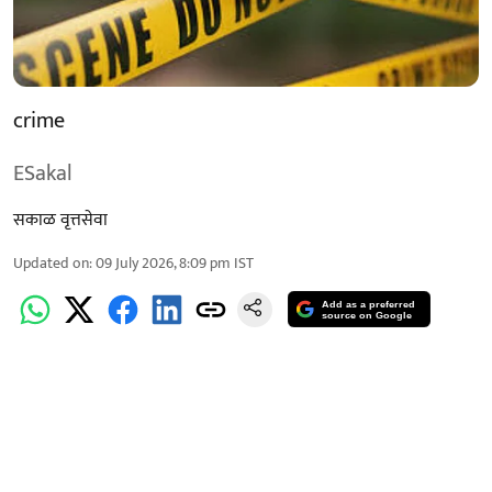
crime
ESakal
सकाळ वृत्तसेवा
Updated on
:
09 July 2026, 8:09 pm
IST
Add as a preferred
source on Google