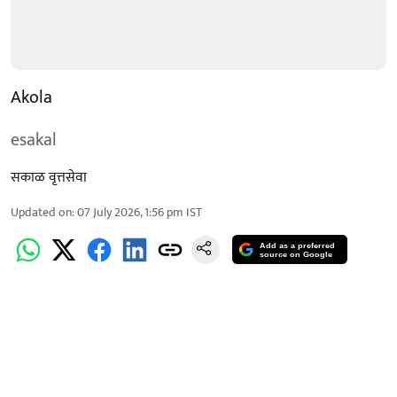
Akola
esakal
सकाळ वृत्तसेवा
Updated on
:
07 July 2026, 1:56 pm
IST
Add as a preferred
source on Google