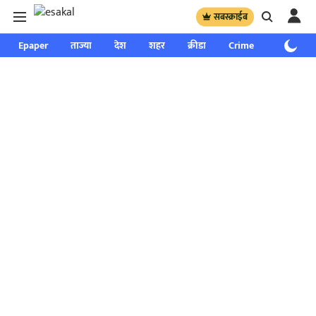
सबस्क्राईब
Epaper
ताज्या
देश
शहर
क्रीडा
Crime
साप्ताहिक