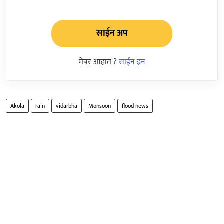
साईन अप
मेंबर आहात ?
साईन इन
Akola
rain
vidarbha
Monsoon
flood news