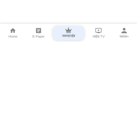
सबस्क्राईब
Home
E-Paper
लाईव्ह TV
सकाळ+
⌄
Marathi News
⌄
About Esakal
⌄
Digital Products