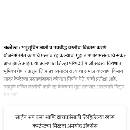
अकोला :
अनुसूचित जाती व नवबाैद्ध वस्तीचा विकास करणे
याेजनेअंतर्गत कामांचे प्रस्ताव रद्द केल्याचा मुद्दा तापणार असल्याचे संकेत
प्राप्त झाले आहेत. या प्रकरणात जिल्हा परिषदेचे माजी सदस्य विराेधात
भूमिका घेणार असून जि.प प्रशासनाला राज्याचा समाज कल्याण विभाग
सादर केलेल्या प्रस्तावांबाबत काेणता निर्णय घेते, याची प्रतीक्षा आहे.
त्यामुळे दलित वस्तीची कामे रद्द केल्याचा मुद्दा तापणार असल्याचे दिसून
येत आहे.
साईन अप करा आणि वाचकांसाठी लिहिलेल्या खास
कन्टेन्टचा मिळवा अमर्याद ॲक्सेस