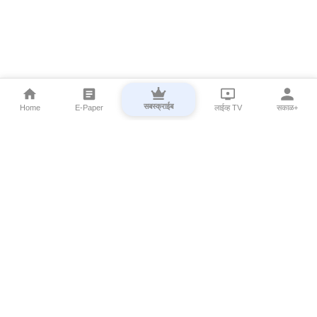
सबस्क्राईब
Home
E-Paper
लाईव्ह TV
सकाळ+
⌄
Marathi News
⌄
About Esakal