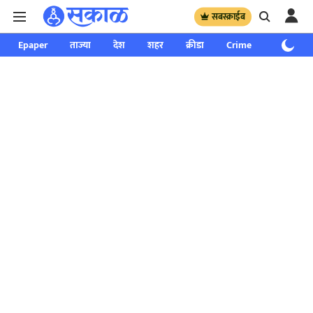
सबस्क्राईब
Epaper
ताज्या
देश
शहर
क्रीडा
Crime
साप्ताहिक