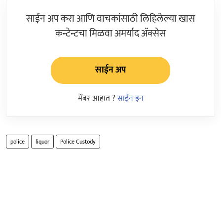
साईन अप करा आणि वाचकांसाठी लिहिलेल्या खास
कन्टेन्टचा मिळवा अमर्याद ॲक्सेस
साईन अप
मेंबर आहात ?
साईन इन
police
liquor
Police Custody