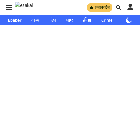
सबस्क्राईब
Epaper
ताज्या
देश
शहर
क्रीडा
Crime
साप्ताहिक