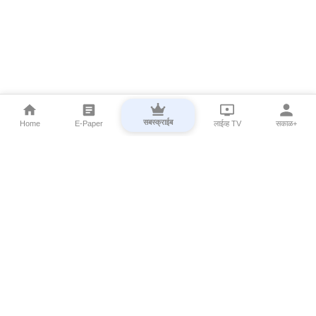
सबस्क्राईब
Home
E-Paper
लाईव्ह TV
सकाळ+
⌄
Marathi News
⌄
About Esakal