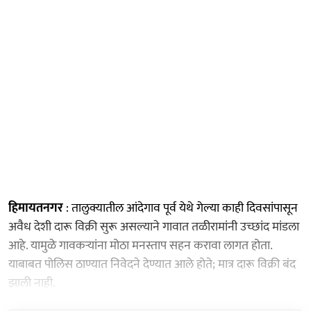
हिमायतनगर
: तालुक्यातील आंदेगाव पूर्व येथे गेल्या काही दिवसांपासून
अवैध देशी दारू विक्री सुरू असल्याने गावात तळीरामांनी उच्छांद मांडला
आहे. यामुळे गावकऱ्यांना मोठा मनस्ताप सहन करावा लागत होता.
याबाबत पोलिस ठाण्यात निवेदने देण्यात आले होते; मात्र दारू विक्री बंद
झाली नाही.