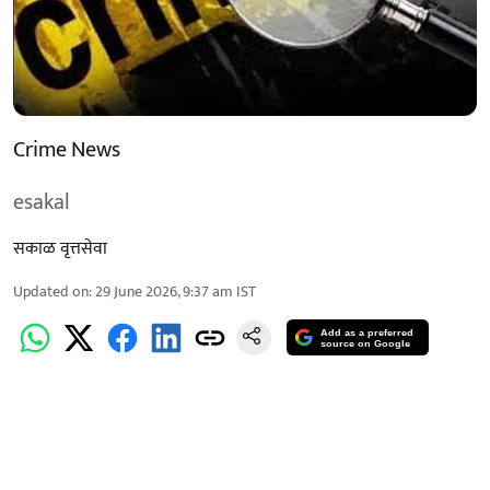
Crime News
esakal
सकाळ वृत्तसेवा
Updated on
:
29 June 2026, 9:37 am
IST
Add as a preferred
source on Google