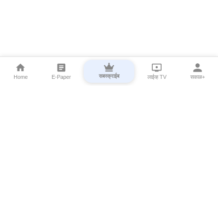
सबस्क्राईब
Home
E-Paper
लाईव्ह TV
सकाळ+
⌄
Marathi News
⌄
About Esakal