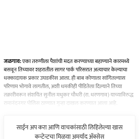
जळगाव:
एका तरुणीला पैशांची मदत करण्याच्या बहाण्याने कारमध्ये
बसवून तिच्यावर शहरातील सागर पार्क परिसरात अत्याचार केल्याचा
धक्कादायक प्रकार उघडकीस आला. ही बाब कोणाला सांगितल्यास
परिणाम भोगावे लागतील, अशी धमकीही पीडितेला दिल्याने तिच्या
तक्रारीवरून संशयित सुनील मधुकर चौधरी (रा. धरणगाव) याच्याविरुद्ध
रामानंदनगर पोलिस ठाण्यात गुन्हा दाखल करण्यात आला आहे.
साईन अप करा आणि वाचकांसाठी लिहिलेल्या खास
कन्टेन्टचा मिळवा अमर्याद ॲक्सेस