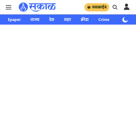
सबस्क्राईब
Epaper
ताज्या
देश
शहर
क्रीडा
Crime
साप्ताहिक