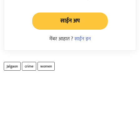
साईन अप
मेंबर आहात ?
साईन इन
Jalgaon
crime
women