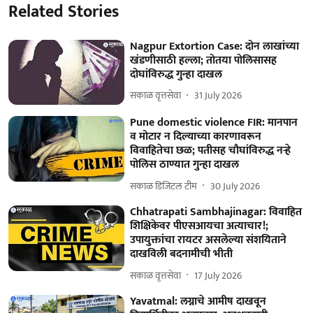
Related Stories
Nagpur Extortion Case: दोन लाखांच्या
खंडणीसाठी हल्ला; तोतया पोलिसासह
दोघांविरुद्ध गुन्हा दाखल
सकाळ वृत्तसेवा
31 July 2026
Pune domestic violence FIR: मानपान
व मोटार न दिल्याच्या कारणावरून
विवाहितेचा छळ; पतीसह चौघांविरुद्ध नऱ्हे
पोलिस ठाण्यात गुन्हा दाखल
सकाळ डिजिटल टीम
30 July 2026
Chhatrapati Sambhajinagar: विवाहित
शिक्षिकेवर पीएसआयचा अत्याचार!;
उपायुक्तांचा रायटर असलेल्या संशयिताने
दाखविली बदनामीची भीती
सकाळ वृत्तसेवा
17 July 2026
Yavatmal: लग्नाचे आमीष दाखवून