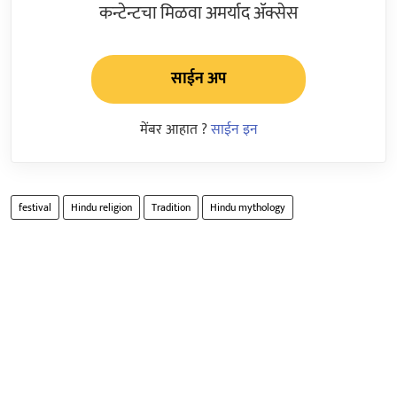
कन्टेन्टचा मिळवा अमर्याद ॲक्सेस
साईन अप
मेंबर आहात ?
साईन इन
festival
Hindu religion
Tradition
Hindu mythology