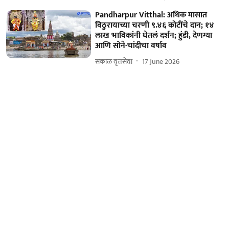
Pandharpur Vitthal: अधिक मासात
विठुरायाच्या चरणी ९.४६ कोटींचे दान; १४
लाख भाविकांनी घेतलं दर्शन; हुंडी, देणग्या
आणि सोने-चांदीचा वर्षाव
सकाळ वृत्तसेवा
17 June 2026