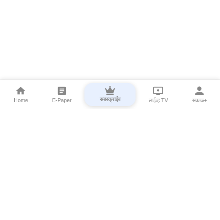
सबस्क्राईब
Home
E-Paper
लाईव्ह TV
सकाळ+
⌄
Marathi News