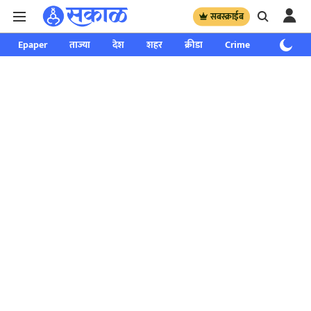
सबस्क्राईब
Epaper
ताज्या
देश
शहर
क्रीडा
Crime
साप्ताहिक