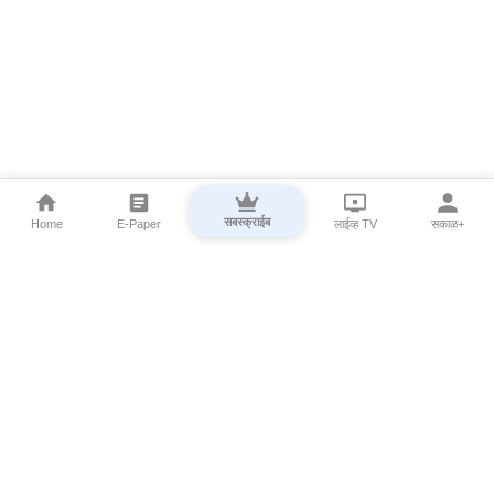
सबस्क्राईब
Home
E-Paper
लाईव्ह TV
सकाळ+
⌄
Marathi News
⌄
About Esakal