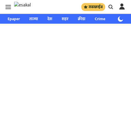
सबस्क्राईब
Epaper
ताज्या
देश
शहर
क्रीडा
Crime
साप्ताहिक