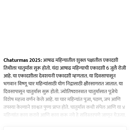
Chaturmas 2025:
आषाढ महिन्यातील शुक्ल पक्षातील एकादशी
तिथीला चातुर्मास सुरू होतो. यंदा आषाढ महिन्याची एकादशी 6 जुलै रोजी
आहे. या एकादशीला देवशयनी एकादशी म्हणतात. या दिवसापासून
भगवान विष्णू चार महिन्यांसाठी योग निद्रासाठी क्षीरसागरात जातात. या
दिवसापासून चातुर्मास सुरू होतो. ज्योतिषशास्त्रात चातुर्मासात पूजेचे
विशेष महत्त्व वर्णन केले आहे. या चार महिन्यांत पूजा, पठण, जप आणि
तपस्या केल्याने शाश्वत पुण्य प्राप्त होते. चातुर्मास कधी संपेल आणि या ४
महिन्यांत काय करावे आणि काय करू नये हे सविस्तरपणे जाणून घेऊया.