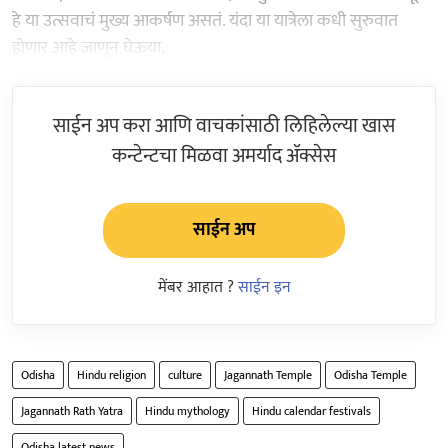
हे या उत्सवाचं मुख्य आकर्षण असतं. यंदा या यात्रेला कधी सुरुवात
होणार आहे जाणून घेऊया.
साईन अप करा आणि वाचकांसाठी लिहिलेल्या खास
कन्टेन्टचा मिळवा अमर्याद ॲक्सेस
साईन अप
मेंबर आहात ?
साईन इन
Odisha
Hindu religion
culture
Jagannath Temple
Odisha Temple
Jagannath Rath Yatra
Hindu mythology
Hindu calendar festivals
Odisha latest news