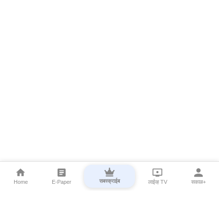
सबस्क्राईब
Home
E-Paper
लाईव्ह TV
सकाळ+