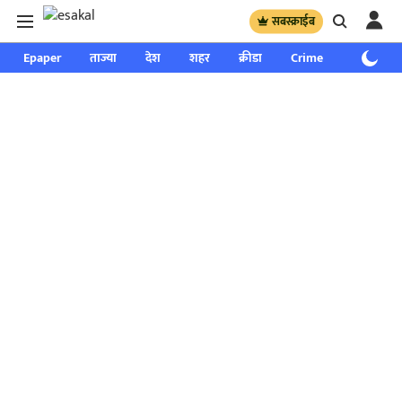
सबस्क्राईब
Epaper
ताज्या
देश
शहर
क्रीडा
Crime
साप्ताहिक