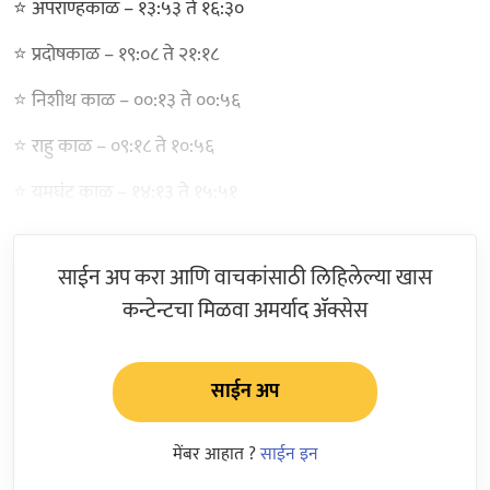
⭐ अपराण्हकाळ – १३:५३ ते १६:३०
⭐ प्रदोषकाळ – १९:०८ ते २१:१८
⭐ निशीथ काळ – ००:१३ ते ००:५६
⭐ राहु काळ – ०९:१८ ते १०:५६
⭐ यमघंट काळ – १४:१३ ते १५:५१
साईन अप करा आणि वाचकांसाठी लिहिलेल्या खास
कन्टेन्टचा मिळवा अमर्याद ॲक्सेस
साईन अप
मेंबर आहात ?
साईन इन