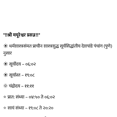
*!!श्री मयूरेश्वर प्रसन्न!!*
☀️ धर्मशास्त्रसंमत प्राचीन शास्त्रशुद्ध सूर्यसिद्धांतीय देशपांडे पंचांग (पुणे)
नुसार
☀️ सूर्योदय – ०६:०२
☀️ सूर्यास्त – १९:०८
🌞 चंद्रोदय – ११:११
⭐ प्रात: संध्या – ०४:५० ते ०६:०२
⭐ सायं संध्या – १९:०८ ते २०:२०