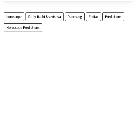
horoscope
Daily Rashi Bhavishya
Panchang
Zodiac
Predictions
Horoscope Predictions