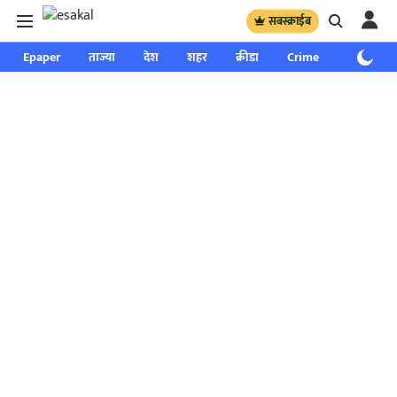
सबस्क्राईब
Epaper
ताज्या
देश
शहर
क्रीडा
Crime
साप्ताहिक