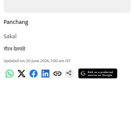
Panchang
Sakal
गौरव देशपांडे
Updated on
:
20 June 2026, 7:00 am
IST
Add as a preferred
source on Google