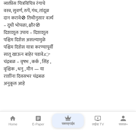
सबस्क्राईब
Home
E-Paper
लाईव्ह TV
सकाळ+