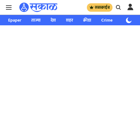
सबस्क्राईब
Epaper
ताज्या
देश
शहर
क्रीडा
Crime
साप्ताहिक