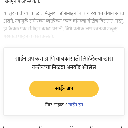
'हनिमून फेज' म्हणतो.
या सुरुवातीच्या काळात मेंदूमध्ये ‘डोपामाइन’ नावाचे रसायन वेगाने स्रवत
असते, ज्यामुळे समोरच्या व्यक्तीच्या फक्त चांगल्या गोष्टीच दिसतात. परंतु,
हा केवळ एक संमोहन काळ असतो, जिथे प्रत्येक जण स्वतःचा उत्कृष्ट
मुखवटा घालून वावरत असतो.
साईन अप करा आणि वाचकांसाठी लिहिलेल्या खास
कन्टेन्टचा मिळवा अमर्याद ॲक्सेस
साईन अप
मेंबर आहात ?
साईन इन