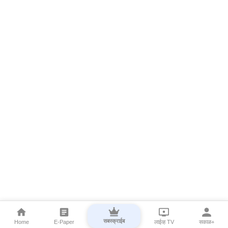
सबस्क्राईब
Home
E-Paper
लाईव्ह TV
सकाळ+