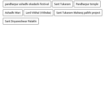
pandharpur ashadhi ekadashi festival
Sant Tukaram
Pandharpur temple
Ashadhi Wari
Lord Vitthal (Vithoba)
Sant Tukaram Maharaj palkhi project
Sant Dnyaneshwar Palakhi