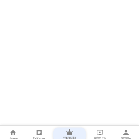
सबस्क्राईब
Home
E-Paper
लाईव्ह TV
सकाळ+