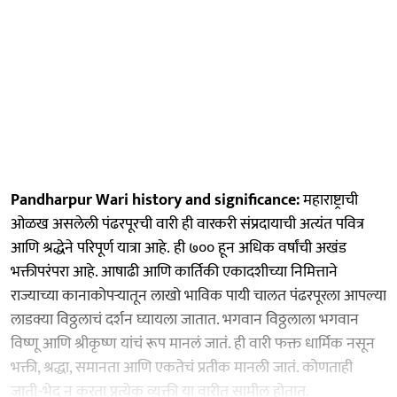
Pandharpur Wari history and significance:
महाराष्ट्राची
ओळख असलेली पंढरपूरची वारी ही वारकरी संप्रदायाची अत्यंत पवित्र
आणि श्रद्धेने परिपूर्ण यात्रा आहे. ही ७०० हून अधिक वर्षांची अखंड
भक्तीपरंपरा आहे. आषाढी आणि कार्तिकी एकादशीच्या निमित्ताने
राज्याच्या कानाकोपऱ्यातून लाखो भाविक पायी चालत पंढरपूरला आपल्या
लाडक्या विठ्ठलाचं दर्शन घ्यायला जातात. भगवान विठ्ठलाला भगवान
विष्णू आणि श्रीकृष्ण यांचं रूप मानलं जातं. ही वारी फक्त धार्मिक नसून
भक्ती, श्रद्धा, समानता आणि एकतेचं प्रतीक मानली जातं. कोणताही
जाती-भेद न करता प्रत्येक व्यक्ती या वारीत सामील होतात.