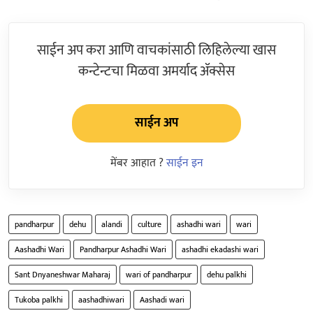
साईन अप करा आणि वाचकांसाठी लिहिलेल्या खास
कन्टेन्टचा मिळवा अमर्याद ॲक्सेस
साईन अप
मेंबर आहात ?
साईन इन
pandharpur
dehu
alandi
culture
ashadhi wari
wari
Aashadhi Wari
Pandharpur Ashadhi Wari
ashadhi ekadashi wari
Sant Dnyaneshwar Maharaj
wari of pandharpur
dehu palkhi
Tukoba palkhi
aashadhiwari
Aashadi wari