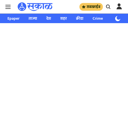
सबस्क्राईब
Epaper
ताज्या
देश
शहर
क्रीडा
Crime
साप्ताहिक