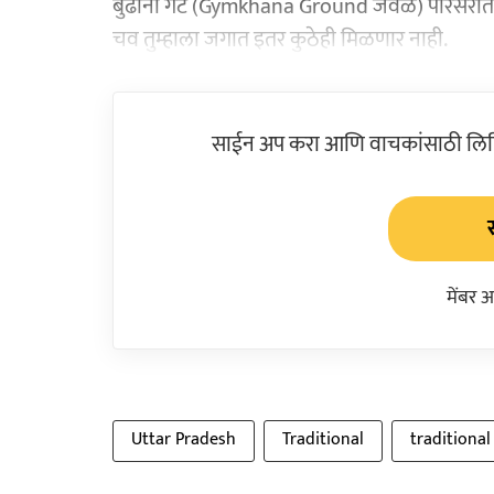
बुढाना गेट (Gymkhana Ground जवळ) परिसरात म
चव तुम्हाला जगात इतर कुठेही मिळणार नाही.
साईन अप करा आणि वाचकांसाठी लिहिल
मेंबर 
Uttar Pradesh
Traditional
traditional