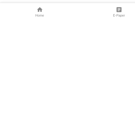
Home
E-Paper
Follow Us
Marathi News
Maharashtra N
Entertainment 
Sports News