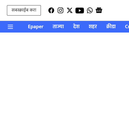
सबस्क्राईब करा
Epaper
ताज्या
देश
शहर
क्रीडा
C