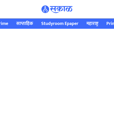
rime
साप्ताहिक
Studyroom Epaper
महाराष्ट्र
Pri