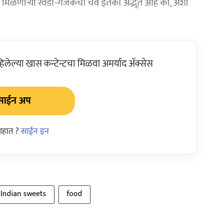
िळणाऱ्या रेवडी-गजकची चव इतकी अद्भूत आहे की, अशी
ेल्या खास कन्टेन्टचा मिळवा अमर्याद ॲक्सेस
साईन अप
आहात ?
साईन इन
 Indian sweets
food