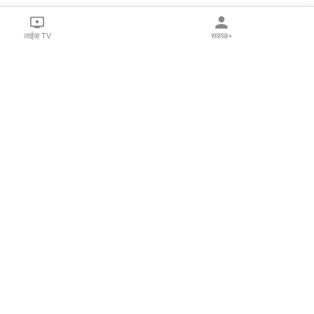
लाईव्ह TV
सकाळ+
l Programs
Print Products
Sakal Saptahik
hka
Family Doctor
 Crowdfunding
Sakal Publications