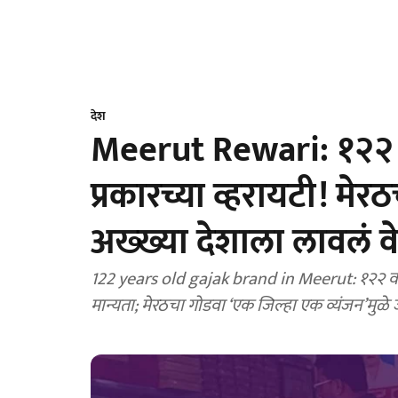
देश
Meerut Rewari: १२२ वर
प्रकारच्या व्हरायटी! मेर
अख्ख्या देशाला लावलं व
122 years old gajak brand in Meerut: १२२ वर्ष
मान्यता; मेरठचा गोडवा ‘एक जिल्हा एक व्यंजन’मुळ