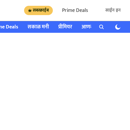
Prime Deals
साईन इन
सबस्क्राईब
me Deals
सकाळ मनी
प्रीमियर
आणखी
राशी भविष्य