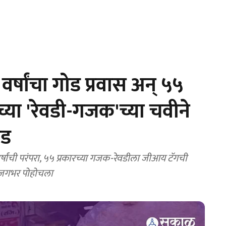
्षांचा गोड प्रवास अन् ५५
ठच्या 'रेवडी-गजक'च्या चवीने
ेड
ांची परंपरा, ५५ प्रकारच्या गजक-रेवडीला जीआय टॅगची
े जगभर पोहोचला