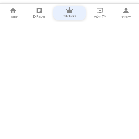
सबस्क्राईब
Home
E-Paper
लाईव्ह TV
सकाळ+
⌄
Marathi News
⌄
About Esakal
⌄
Digital Products
⌄
Sakal Programs