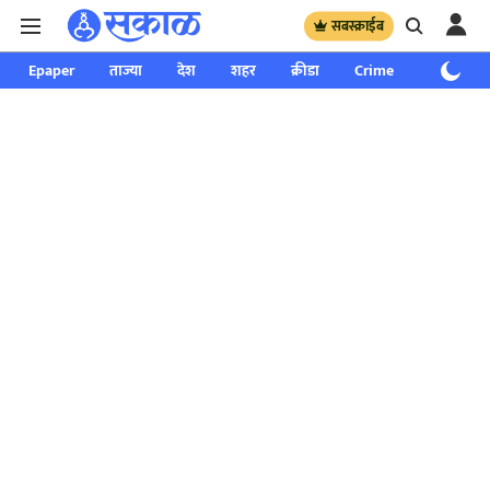
सबस्क्राईब
Epaper
ताज्या
देश
शहर
क्रीडा
Crime
साप्ताहिक