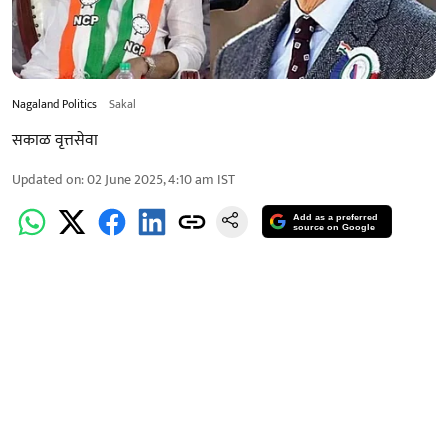
Nagaland Politics
Sakal
सकाळ वृत्तसेवा
Updated on
:
02 June 2025, 4:10 am
IST
Add as a preferred
source on Google