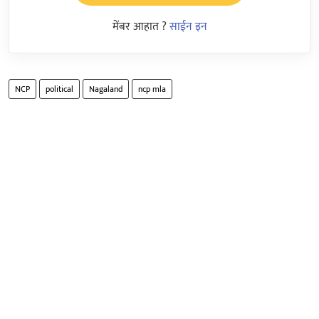
मेंबर आहात ?
साईन इन
NCP
political
Nagaland
ncp mla