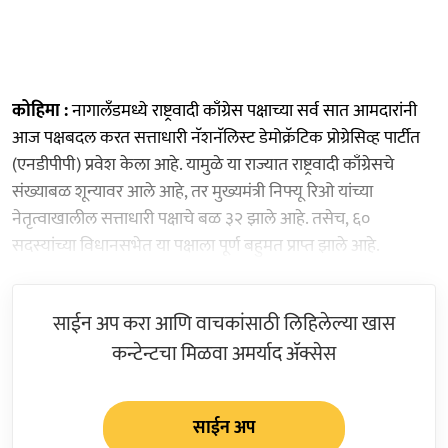
कोहिमा :
नागालँडमध्ये राष्ट्रवादी काँग्रेस पक्षाच्या सर्व सात आमदारांनी
आज पक्षबदल करत सत्ताधारी नॅशनॅलिस्ट डेमोक्रॅटिक प्रोग्रेसिव्ह पार्टीत
(एनडीपीपी) प्रवेश केला आहे. यामुळे या राज्यात राष्ट्रवादी काँग्रेसचे
संख्याबळ शून्यावर आले आहे, तर मुख्यमंत्री निफ्यू रिओ यांच्या
नेतृत्वाखालील सत्ताधारी पक्षाचे बळ ३२ झाले आहे. तसेच, ६०
सदस्यांच्या विधानसभेत या पक्षाला पूर्ण बहुमत प्राप्त झाले आहे.
साईन अप करा आणि वाचकांसाठी लिहिलेल्या खास
कन्टेन्टचा मिळवा अमर्याद ॲक्सेस
साईन अप