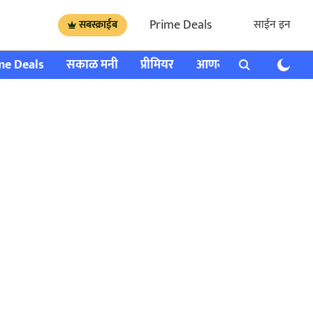
Prime Deals
साईन इन
सबस्क्राईब
me Deals
सकाळ मनी
प्रीमियर
आणखी
राशी भविष्य