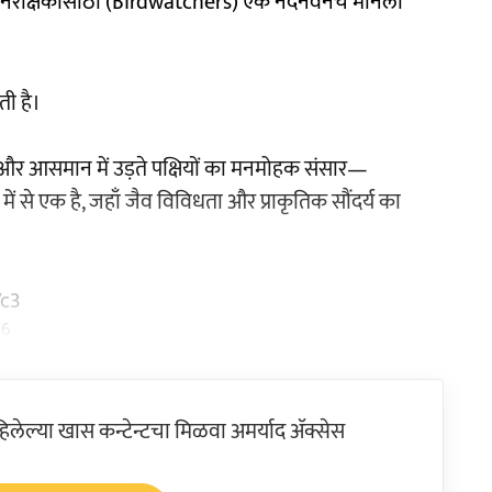
षी निरीक्षकांसाठी (Birdwatchers) एक नंदनवनच मानला
ती है।
 और आसमान में उड़ते पक्षियों का मनमोहक संसार—
 में से एक है, जहाँ जैव विविधता और प्राकृतिक सौंदर्य का
Vc3
26
ेल्या खास कन्टेन्टचा मिळवा अमर्याद ॲक्सेस