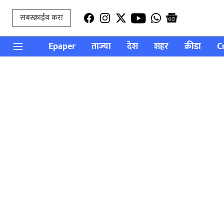
सबस्क्राईब करा
Epaper
ताज्या
देश
शहर
क्रीडा
C