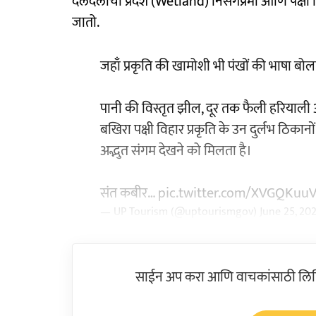
दलदलीचा प्रदेश (Wetland) निसर्गप्रेमी आणि पक्
जातो.
जहाँ प्रकृति की खामोशी भी पंखों की भाषा बोल
पानी की विस्तृत झील, दूर तक फैली हरियाली
बखिरा पक्षी विहार प्रकृति के उन दुर्लभ ठिकानों
अद्भुत संगम देखने को मिलता है।
संत कबीर…
pic.twitter.com/XVGQKuu
— UP Tourism (@uptourismgov)
June 25, 20
साईन अप करा आणि वाचकांसाठी लिहिल