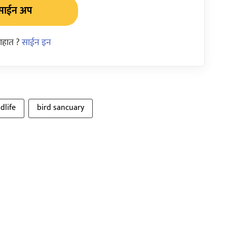
साईन अप
आहात ?
साईन इन
dlife
bird sancuary