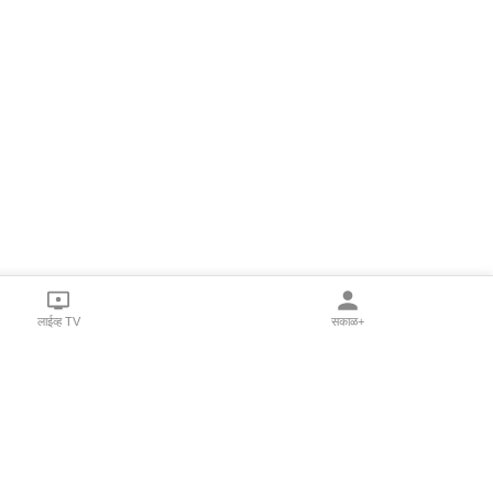
लाईव्ह TV
सकाळ+