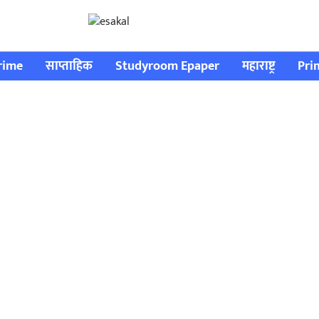
rime
साप्ताहिक
Studyroom Epaper
महाराष्ट्र
Pri