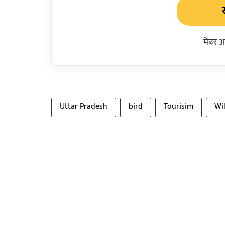
मेंबर 
Uttar Pradesh
bird
Tourisim
Wil