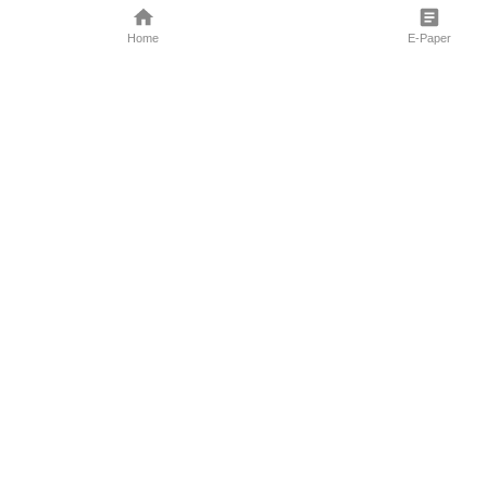
Home
E-Paper
Follow Us
Marathi News
Maharashtra N
Entertainment 
Sports News