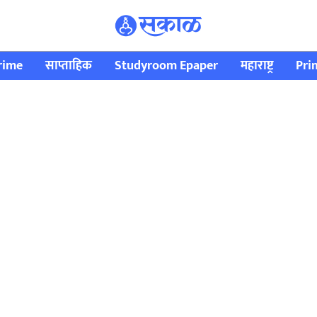
rime
साप्ताहिक
Studyroom Epaper
महाराष्ट्र
Pri