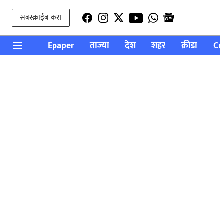
सबस्क्राईब करा
Epaper
ताज्या
देश
शहर
क्रीडा
C