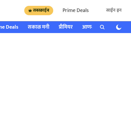
Prime Deals
साईन इन
सबस्क्राईब
me Deals
सकाळ मनी
प्रीमियर
आणखी
राशी भविष्य