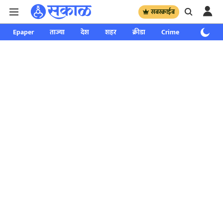
सबस्क्राईब
Epaper
ताज्या
देश
शहर
क्रीडा
Crime
साप्ताहिक