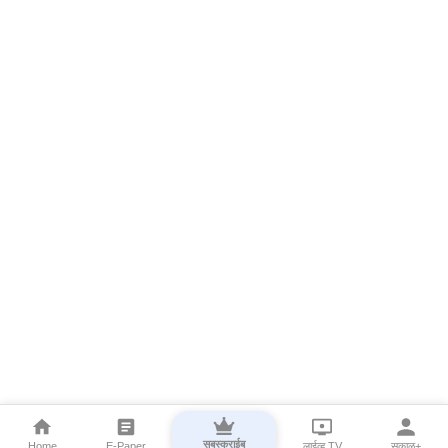
सबस्क्राईब
Home
E-Paper
लाईव्ह TV
सकाळ+