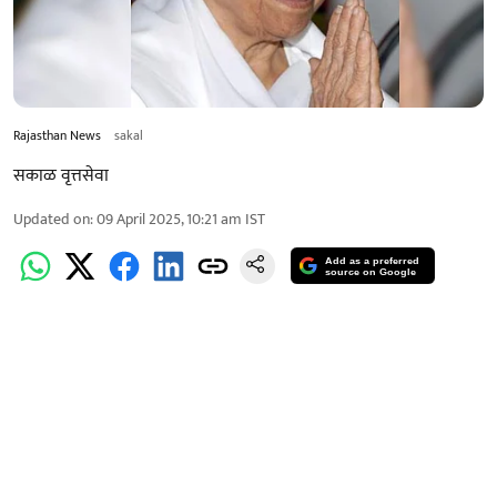
Rajasthan News
sakal
सकाळ वृत्तसेवा
Updated on
:
09 April 2025, 10:21 am
IST
Add as a preferred
source on Google