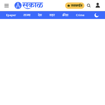
सबस्क्राईब
Epaper
ताज्या
देश
शहर
क्रीडा
Crime
साप्ताहिक