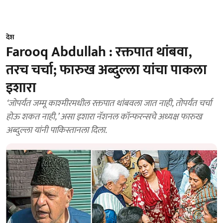
देश
Farooq Abdullah : रक्तपात थांबवा,
तरच चर्चा; फारुख अब्दुल्ला यांचा पाकला
इशारा
‘जोपर्यंत जम्मू काश्‍मीरमधील रक्तपात थांबवला जात नाही, तोपर्यंत चर्चा
होऊ शकत नाही,’ असा इशारा नॅशनल कॉन्फरन्सचे अध्यक्ष फारुख
अब्दुल्ला यांनी पाकिस्तानला दिला.