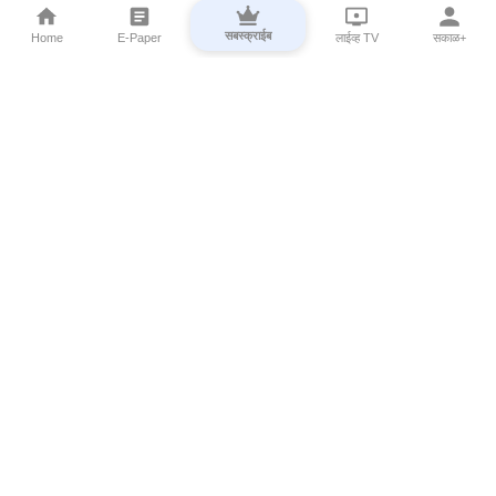
सबस्क्राईब
Home
E-Paper
लाईव्ह TV
सकाळ+
⌄
Marathi News
⌄
About Esakal
⌄
Digital Products
⌄
Sakal Programs
⌄
Print Products