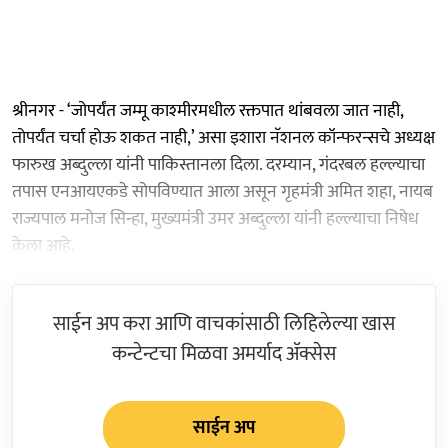
श्रीनगर - ‘जोपर्यंत जम्मू काश्‍मीरमधील रक्तपात थांबवला जात नाही,
तोपर्यंत चर्चा होऊ शकत नाही,’ असा इशारा नॅशनल कॉन्फरन्सचे अध्यक्ष
फारुख अब्दुल्ला यांनी पाकिस्तानला दिला. दरम्यान, गंदरबल हल्ल्याचा
तपास एनआयएकडे सोपविण्यात आला असून गृहमंत्री अमित शहा, नायब
राज्यपाल मनोज सिन्हा, मुख्यमंत्री उमर अब्दुल्ला यांनी हल्ल्याचा निषेध
केला आहे.
साईन अप करा आणि वाचकांसाठी लिहिलेल्या खास
कन्टेन्टचा मिळवा अमर्याद ॲक्सेस
साईन अप