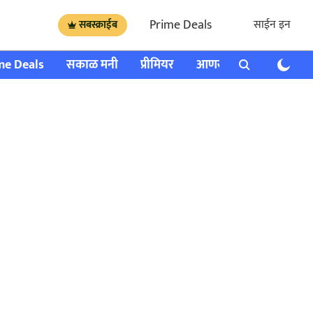
Prime Deals
साईन इन
सबस्क्राईब
me Deals
सकाळ मनी
प्रीमियर
आणखी
राशी भविष्य