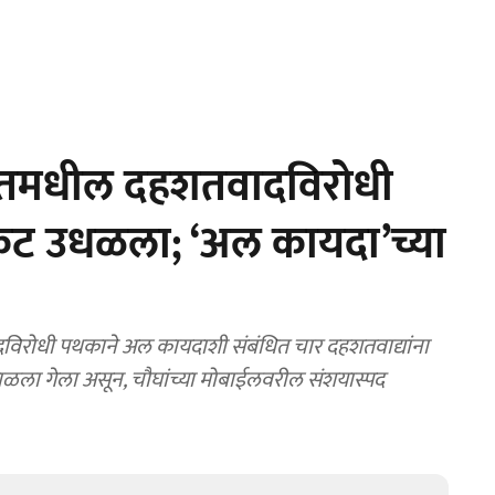
रातमधील दहशतवादविरोधी
 कट उधळला; ‘अल कायदा’च्या
रोधी पथकाने अल कायदाशी संबंधित चार दहशतवाद्यांना
ाळला गेला असून, चौघांच्या मोबाईलवरील संशयास्पद