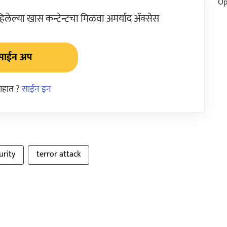
ेल्या खास कन्टेन्टचा मिळवा अमर्याद ॲक्सेस
साईन अप
आहात ?
साईन इन
urity
terror attack