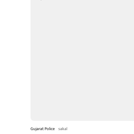
Gujarat Police
sakal