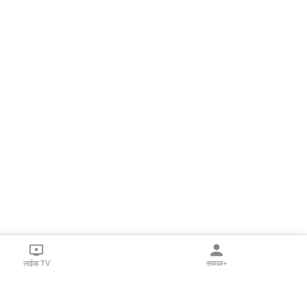
लाईव्ह TV
सकाळ+