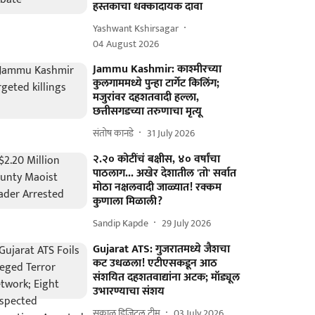
हस्तकाचा धक्कादायक दावा
Yashwant Kshirsagar
04 August 2026
Jammu Kashmir: काश्मीरच्या
कुलगाममध्ये पुन्हा टार्गेट किलिंग;
मजुरांवर दहशतवादी हल्ला,
छत्तीसगडच्या तरुणाचा मृत्यू
संतोष कानडे
31 July 2026
२.२० कोटींचं बक्षीस, ४० वर्षांचा
पाठलाग... अखेर देशातील 'तो' सर्वात
मोठा नक्षलवादी जाळ्यात! रक्कम
कुणाला मिळाली?
Sandip Kapde
29 July 2026
Gujarat ATS: गुजरातमध्ये जैशचा
कट उधळला! एटीएसकडून आठ
संशयित दहशतवाद्यांना अटक; मॉड्यूल
उभारण्याचा संशय
सकाळ डिजिटल टीम
03 July 2026