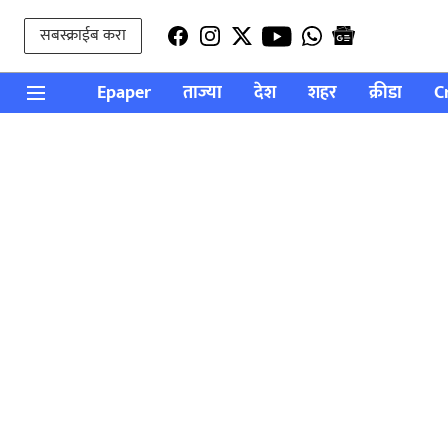
सबस्क्राईब करा
Epaper
ताज्या
देश
शहर
क्रीडा
C