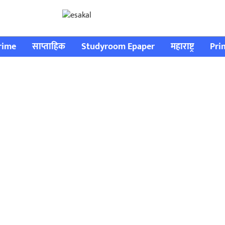
rime
साप्ताहिक
Studyroom Epaper
महाराष्ट्र
Pri