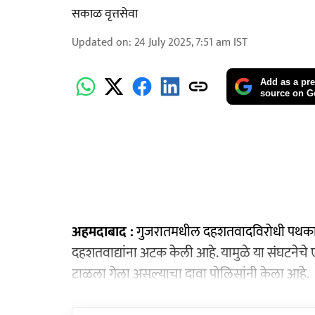
सकाळ वृत्तसेवा
Updated on
:
24 July 2025, 7:51 am
IST
Add as a pre
source on G
अहमदाबाद :
गुजरातमधील दहशतवादविरोधी पथकाने
दहशतवाद्यांना अटक केली आहे. यामुळे या संघटनेचे 
टाळला गेला असल्याचा दावा पोलिसांनी केला आहे.