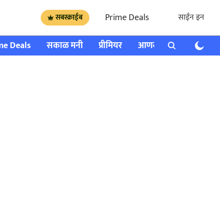
Prime Deals
साईन इन
सबस्क्राईब
me Deals
सकाळ मनी
प्रीमियर
आणखी
राशी भविष्य