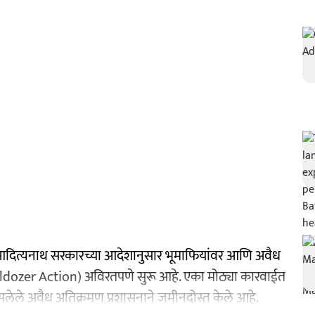
ी आदित्यनाथ सरकारच्या आदेशानुसार भूमाफियांवर आणि अवैध
lldozer Action) अविरतपणे सुरू आहे. एका मोठ्या कारवाईत
सलेले अवैध अतिक्रमण प्रशासनाने जमीनदोस्त केले आहे.