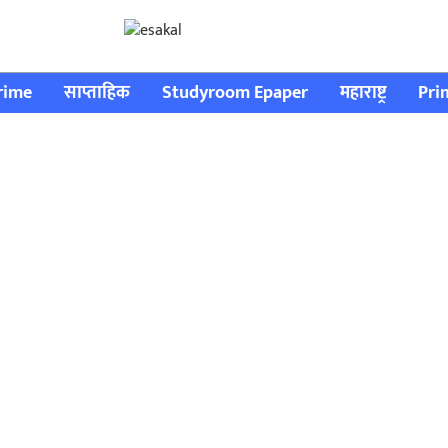
rime
साप्ताहिक
Studyroom Epaper
महाराष्ट्र
Pri