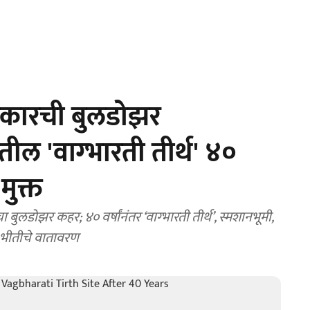
कारची बुलडोझर
तील 'वाग्भारती तीर्थ' ४०
मुक्त
लडोझर कहर; ४० वर्षांनंतर ‘वाग्भारती तीर्थ’, स्मशानभूमी,
े भीतीचे वातावरण