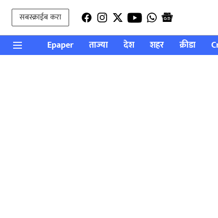
सबस्क्राईब करा
Epaper
ताज्या
देश
शहर
क्रीडा
C