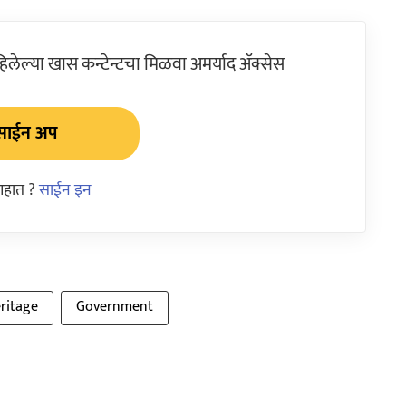
ेल्या खास कन्टेन्टचा मिळवा अमर्याद ॲक्सेस
साईन अप
आहात ?
साईन इन
ritage
Government