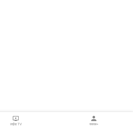
लाईव्ह TV
सकाळ+