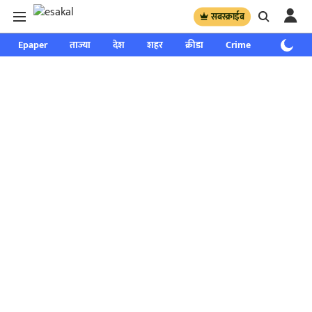
सबस्क्राईब
Epaper
ताज्या
देश
शहर
क्रीडा
Crime
साप्ताहिक