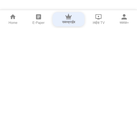
सबस्क्राईब
Home
E-Paper
लाईव्ह TV
सकाळ+
⌄
Marathi News
⌄
About Esakal
⌄
Digital Products
⌄
Sakal Programs