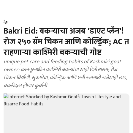
देश
Bakri Eid: बकऱ्याचा अजब 'डाएट प्लॅन'!
रोज २५० ग्रॅम चिकन आणि कोल्ड्रिंक; AC त
राहणाऱ्या काश्मिरी बकऱ्याची गोष्ट
unique pet care and feeding habits of Kashmiri goat
owner: कानपूरमधील काश्मिरी बकऱ्यांचा शाही ऐशोआराम; रोज
चिकन बिर्याणी, सुकामेवा, कोल्ड्रिंक आणि एसी रूममध्ये राजेशाही लाड,
बकरीदला होणार कुर्बानी