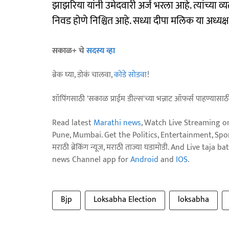
झाझरिया यांनी उमेदवारी अर्ज भरला आहे. त्यांच्या व्यत
निवड होणे निश्चित आहे. सध्या दीपा मलिक या अध्यक्ष
सकाळ+ चे
सदस्य व्हा
ब्रेक घ्या, डोकं चालवा,
कोडे सोडवा
!
शॉपिंगसाठी 'सकाळ प्राईम डील्स'च्या भन्नाट ऑफर्स पाहण्यासा
Read latest
Marathi news
, Watch Live Streaming o
Pune, Mumbai. Get the Politics, Entertainment, Sports
मराठी ब्रेकिंग न्यूज, मराठी ताज्या घडामोडी. And Live t
news Channel app for
Android
and
IOS
.
Bjp
Loksabha Election
loksabha