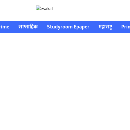
rime
साप्ताहिक
Studyroom Epaper
महाराष्ट्र
Pri