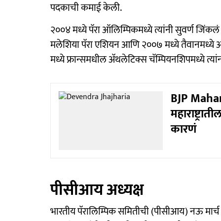
पदकाची कमाई केली.
२००४ मध्ये पॅरा ऑलिम्पिकमध्ये त्यांनी सुवर्ण जिंकल
मलेशिया पॅरा एशियन आणि २००७ मध्ये तैवानमध्ये आय
मध्ये फ्रान्समधील अ‍ॅथलेटिक्स चॅम्पियनशिपमध्ये त्यां
BJP Mahara
महाराष्ट्रा
कारणं
पीसीआय अध्यक्ष
भारतीय पॅरालिम्पिक समितीची (पीसीआय) नऊ मार्च