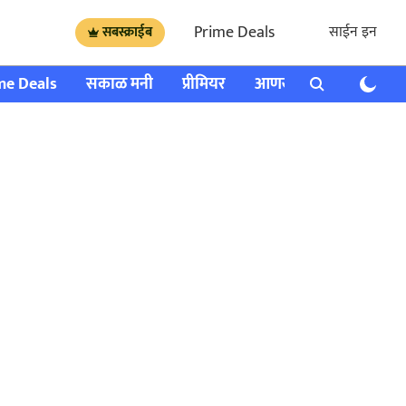
Prime Deals
साईन इन
सबस्क्राईब
me Deals
सकाळ मनी
प्रीमियर
आणखी
राशी भविष्य