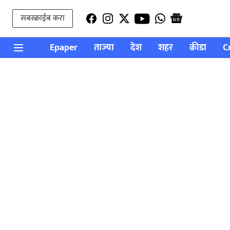
सबस्क्राईब करा
Epaper
ताज्या
देश
शहर
क्रीडा
C