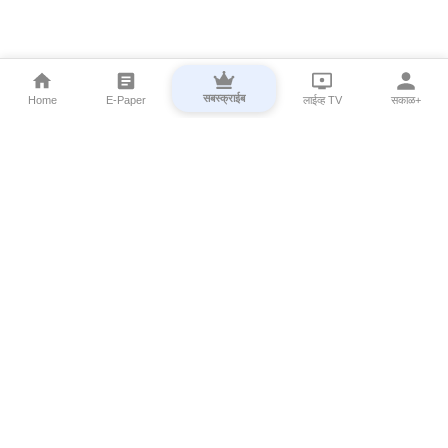
सबस्क्राईब
Home
E-Paper
लाईव्ह TV
सकाळ+
⌄
Marathi News
⌄
About Esakal
⌄
Digital Products
⌄
Sakal Programs