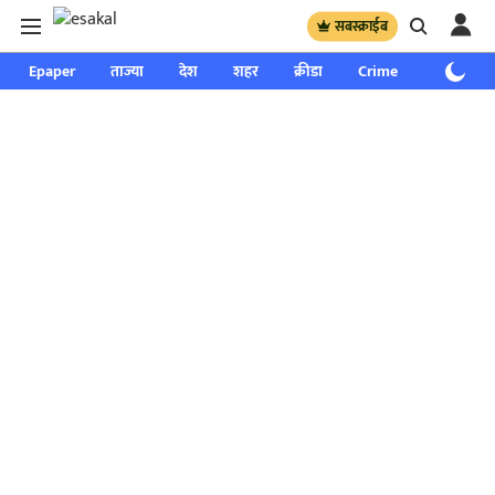
सबस्क्राईब
Epaper
ताज्या
देश
शहर
क्रीडा
Crime
साप्ताहिक