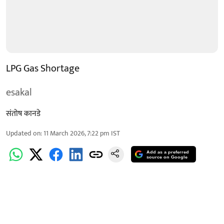
LPG Gas Shortage
esakal
संतोष कानडे
Updated on
:
11 March 2026, 7:22 pm
IST
Add as a preferred
source on Google