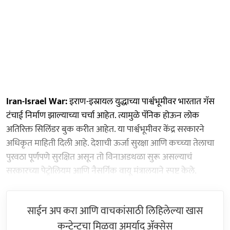
Iran-Israel War:
इराण-इस्रायल युद्धाच्या पार्श्वभूमीवर भारतात गॅस
टंचाई निर्माण झाल्याच्या चर्चा आहेत. त्यामुळे पॅनिक होऊन लोक
अतिरिक्त सिलिंडर बुक करीत आहेत. या पार्श्वभूमीवर केंद्र सरकारने
अधिकृत माहिती दिली आहे. देशाची ऊर्जा सुरक्षा आणि कच्च्या तेलाचा
पुरवठा पूर्णपणे सुरक्षित असून तो विनाअडथळा सुरू असल्याचं
सरकारच्या पेट्रोलियम आणि नैसर्गिक वायू मंत्रालयाने स्पष्ट केले.
साईन अप करा आणि वाचकांसाठी लिहिलेल्या खास
कन्टेन्टचा मिळवा अमर्याद ॲक्सेस