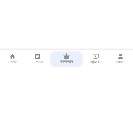
सबस्क्राईब
Home
E-Paper
लाईव्ह TV
सकाळ+
⌄
Marathi News
⌄