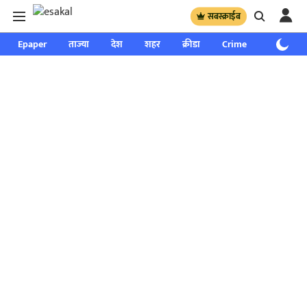
सबस्क्राईब
Epaper
ताज्या
देश
शहर
क्रीडा
Crime
साप्ताहिक