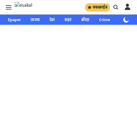
सबस्क्राईब
Epaper
ताज्या
देश
शहर
क्रीडा
Crime
साप्ताहिक