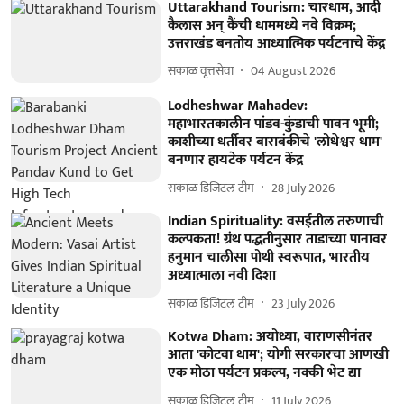
Uttarakhand Tourism: चारधाम, आदी
कैलास अन् कैंची धाममध्ये नवे विक्रम;
उत्तराखंड बनतोय आध्यात्मिक पर्यटनाचे केंद्र
सकाळ वृत्तसेवा
04 August 2026
Lodheshwar Mahadev:
महाभारतकालीन पांडव-कुंडाची पावन भूमी;
काशीच्या धर्तीवर बाराबंकीचे 'लोधेश्वर धाम'
बनणार हायटेक पर्यटन केंद्र
सकाळ डिजिटल टीम
28 July 2026
Indian Spirituality: वसईतील तरुणाची
कल्पकता! ग्रंथ पद्धतीनुसार ताडाच्या पानावर
हनुमान चालीसा पोथी स्वरूपात, भारतीय
अध्यात्माला नवी दिशा
सकाळ डिजिटल टीम
23 July 2026
Kotwa Dham: अयोध्या, वाराणसीनंतर
आता 'कोटवा धाम'; योगी सरकारचा आणखी
एक मोठा पर्यटन प्रकल्प, नक्की भेट द्या
सकाळ डिजिटल टीम
11 July 2026