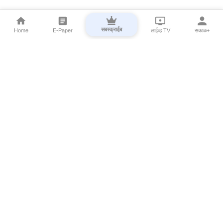
सबस्क्राईब
Home
E-Paper
लाईव्ह TV
सकाळ+
⌄
Marathi News
⌄
About Esakal
⌄
Digital Products
⌄
Sakal Programs
⌄
Print Products