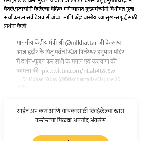
मनोहर लाल यांनी नुकतीच या मंदिराला भेट देऊन प्रभू हनुमंताचे दर्शन
घेतले.पुजाऱ्यांनी केलेल्या वैदिक मंत्रोच्चारात मुख्यमंत्र्यांनी विधीवत पूजा-
अर्चा करून सर्व देशवासीयांच्या आणि प्रदेशवासीयांच्या सुख-समृद्धीसाठी
प्रार्थना केली.
माननीय केंद्रीय मंत्री श्री
@mlkhattar
जी के साथ
आज इंदौर के पितृ पर्वत स्थित पितरेश्वर हनुमान मंदिर
में दर्शन-पूजन कर सभी के मंगल एवं कल्याण की
कामना की।
pic.twitter.com/nLah4t8tSw
— Dr Mohan Yadav (@DrMohanYadav51)
June 20,
2026
साईन अप करा आणि वाचकांसाठी लिहिलेल्या खास
कन्टेन्टचा मिळवा अमर्याद ॲक्सेस