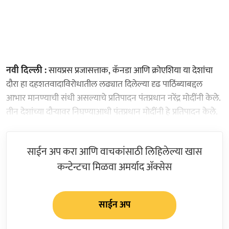
नवी दिल्ली :
सायप्रस प्रजासत्ताक, कॅनडा आणि क्रोएशिया या देशांचा
दौरा हा दहशतवादाविरोधातील लढ्यात दिलेल्या दृढ पाठिंब्याबद्दल
आभार मानण्याची संधी असल्याचे प्रतिपादन पंतप्रधान नरेंद्र मोदींनी केले.
तीन देशांच्या दौऱ्यावर निघण्याआधी पंतप्रधान मोदींनी हे प्रतिपादन केले.
साईन अप करा आणि वाचकांसाठी लिहिलेल्या खास
कन्टेन्टचा मिळवा अमर्याद ॲक्सेस
साईन अप