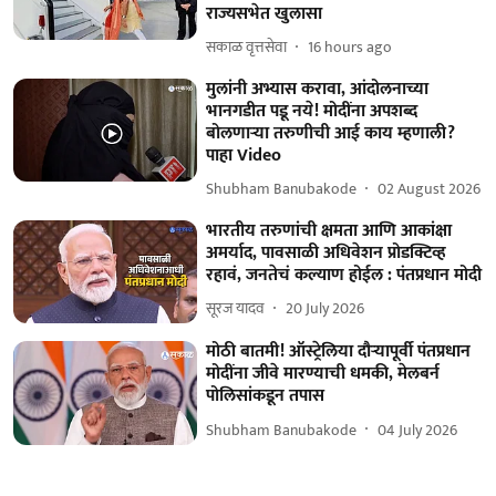
राज्यसभेत खुलासा
सकाळ वृत्तसेवा
16 hours ago
मुलांनी अभ्यास करावा, आंदोलनाच्या
भानगडीत पडू नये! मोदींना अपशब्द
बोलणाऱ्या तरुणीची आई काय म्हणाली?
पाहा Video
Shubham Banubakode
02 August 2026
भारतीय तरुणांची क्षमता आणि आकांक्षा
अमर्याद, पावसाळी अधिवेशन प्रोडक्टिव्ह
रहावं, जनतेचं कल्याण होईल : पंतप्रधान मोदी
सूरज यादव
20 July 2026
मोठी बातमी! ऑस्ट्रेलिया दौऱ्यापूर्वी पंतप्रधान
मोदींना जीवे मारण्याची धमकी, मेलबर्न
पोलिसांकडून तपास
Shubham Banubakode
04 July 2026