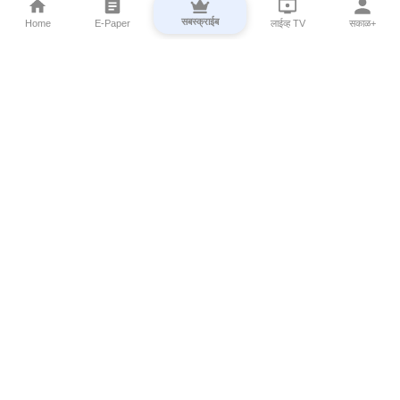
सबस्क्राईब
Home
E-Paper
लाईव्ह TV
सकाळ+
⌄
Marathi News
⌄
About Esakal
⌄
Digital Products
⌄
Sakal Programs
⌄
Print Products