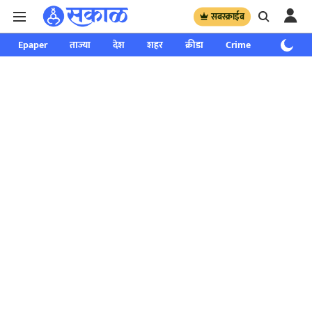
सबस्क्राईब
Epaper
ताज्या
देश
शहर
क्रीडा
Crime
साप्ताहिक