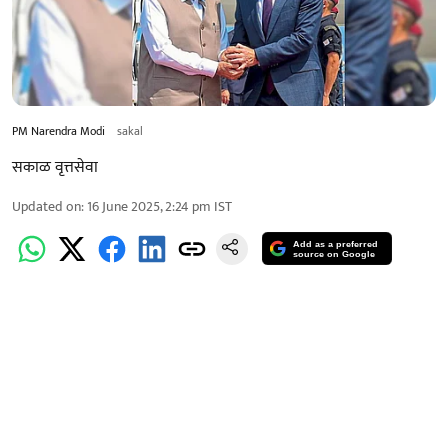
PM Narendra Modi
sakal
सकाळ वृत्तसेवा
Updated on
:
16 June 2025, 2:24 pm
IST
Add as a preferred
source on Google