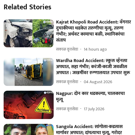
Related Stories
Kajrat Khopoli Road Accident: वॅगनार
दुचाकीच्या धडकेत तरुणीचा मृत्यू, तरुण
गंभीर; अर्धवट कामाचा बळी, स्थानिकांचा
संताप
सकाळ वृत्तसेवा
14 hours ago
Wardha Road Accident: स्कूल व्हॅनला
अपघात, सहा गंभीर; करंजी-काजी जवळील
अपघात : जखमींवर रुग्णालयात उपचार सुरू
सकाळ वृत्तसेवा
04 August 2026
Nagpur: दोन कार धडकल्या, चालकाचा
मृत्यू
सकाळ वृत्तसेवा
17 July 2026
Sangola Accident: सांगोला-कडलास
मार्गावर अपघात; दांपत्याचा मृत्यू, गरोदर