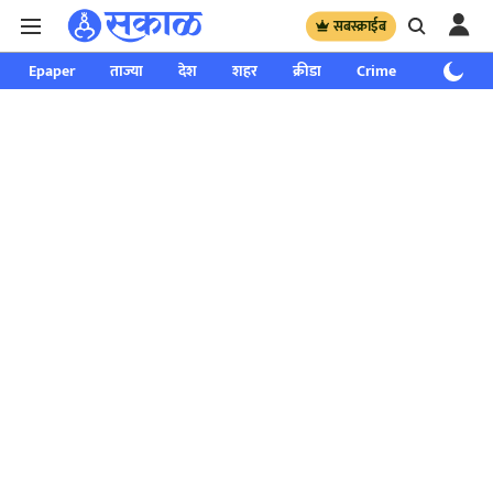
सबस्क्राईब
Epaper
ताज्या
देश
शहर
क्रीडा
Crime
साप्ताहिक