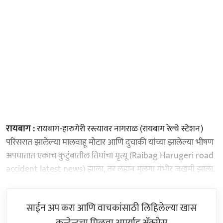
रायबाग :
रायबाग-हारुगेरी रस्त्यावर नागराळ (रायबाग रेल्वे स्टेशन)
परिसरात झालेल्या मालवाहू मोटार आणि दुचाकी यांच्या झालेल्या भीषण
अपघातात एकाच कुटुंबातील तिघांचा मृत्यू (Raibag Harugeri road
accident latest news) झाला, तर लहान मुलगा गंभीर जखमी झाला.
साईन अप करा आणि वाचकांसाठी लिहिलेल्या खास
कन्टेन्टचा मिळवा अमर्याद ॲक्सेस