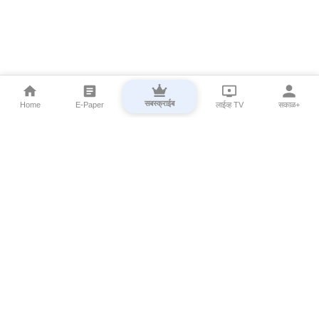
सबस्क्राईब
Home
E-Paper
लाईव्ह TV
सकाळ+
⌄
Marathi News
⌄
About Esakal