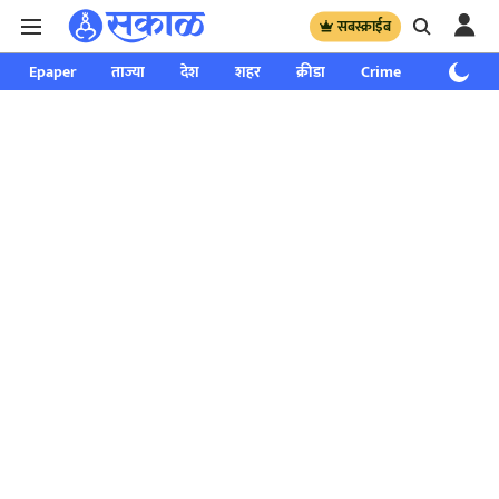
सबस्क्राईब
Epaper
ताज्या
देश
शहर
क्रीडा
Crime
साप्ताहिक