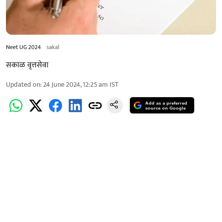
Neet UG 2024
sakal
सकाळ वृत्तसेवा
Updated on
:
24 June 2024, 12:25 am
IST
Add as a preferred
source on Google