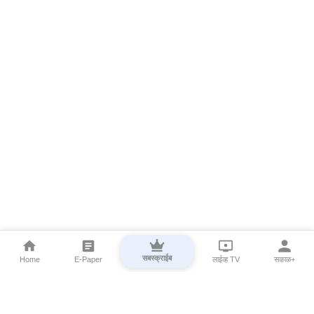
सबस्क्राईब
Home
E-Paper
लाईव्ह TV
सकाळ+