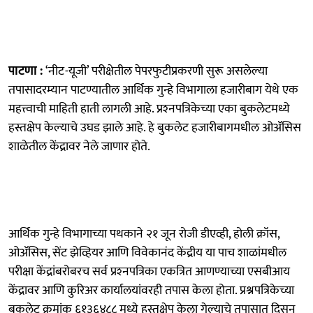
पाटणा :
‘नीट-यूजी’ परीक्षेतील पेपरफुटीप्रकरणी सुरू असलेल्या
तपासादरम्यान पाटण्यातील आर्थिक गुन्हे विभागाला हजारीबाग येथे एक
महत्त्वाची माहिती हाती लागली आहे. प्रश्‍नपत्रिकेच्या एका बुकलेटमध्ये
हस्तक्षेप केल्याचे उघड झाले आहे. हे बुकलेट हजारीबागमधील ओॲसिस
शाळेतील केंद्रावर नेले जाणार होते.
आर्थिक गुन्हे विभागाच्या पथकाने २१ जून रोजी डीएव्ही, होली क्रॉस,
ओॲसिस, सेंट झेव्हियर आणि विवेकानंद केंद्रीय या पाच शाळांमधील
परीक्षा केंद्रांबरोबरच सर्व प्रश्‍नपत्रिका एकत्रित आणण्याच्या एसबीआय
केंद्रावर आणि कुरिअर कार्यालयांवरही तपास केला होता. प्रश्नपत्रिकेच्या
बुकलेट क्रमांक ६१३६४८८ मध्ये हस्तक्षेप केला गेल्याचे तपासात दिसून