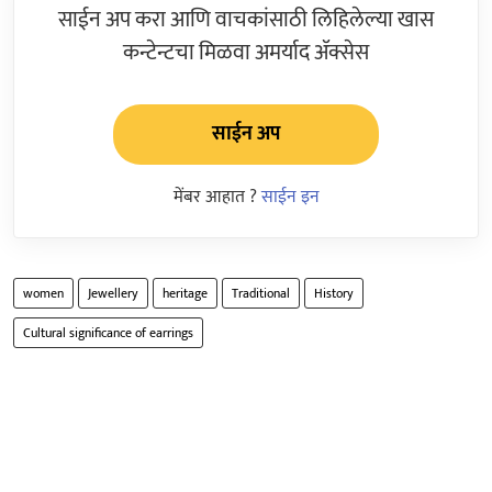
साईन अप करा आणि वाचकांसाठी लिहिलेल्या खास
कन्टेन्टचा मिळवा अमर्याद ॲक्सेस
साईन अप
मेंबर आहात ?
साईन इन
women
Jewellery
heritage
Traditional
History
Cultural significance of earrings