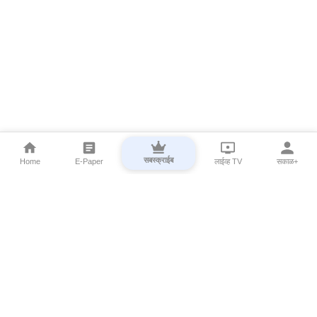
सबस्क्राईब
Home
E-Paper
लाईव्ह TV
सकाळ+
⌄
Marathi News