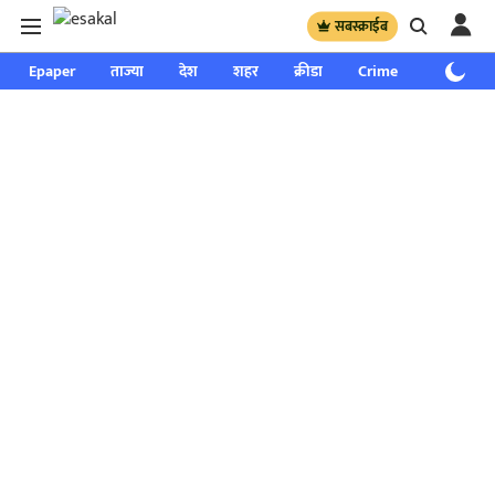
सबस्क्राईब
Epaper
ताज्या
देश
शहर
क्रीडा
Crime
साप्ताहिक