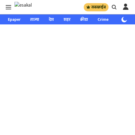
सबस्क्राईब
Epaper
ताज्या
देश
शहर
क्रीडा
Crime
साप्ताहिक