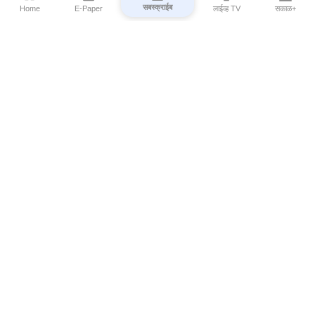
सबस्क्राईब
Home
E-Paper
लाईव्ह TV
सकाळ+
⌄
Marathi News
⌄
About Esakal
⌄
Digital Products
⌄
Sakal Programs
⌄
Print Products