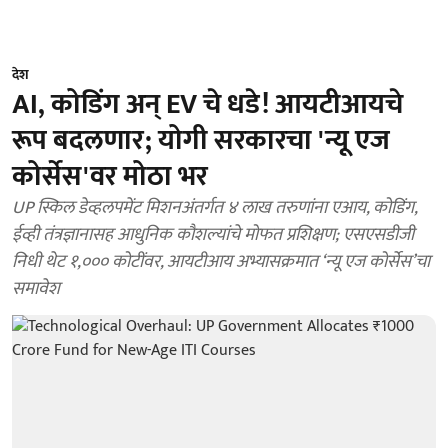
देश
AI, कोडिंग अन् EV चे धडे! आयटीआयचे
रूप बदलणार; योगी सरकारचा 'न्यू एज
कोर्सेस'वर मोठा भर
UP स्किल डेव्हलपमेंट मिशनअंतर्गत ४ लाख तरुणांना एआय, कोडिंग,
ईव्ही तंत्रज्ञानासह आधुनिक कौशल्यांचे मोफत प्रशिक्षण; एसएसडीजी
निधी थेट १,००० कोटींवर, आयटीआय अभ्यासक्रमात ‘न्यू एज कोर्सेस’चा
समावेश