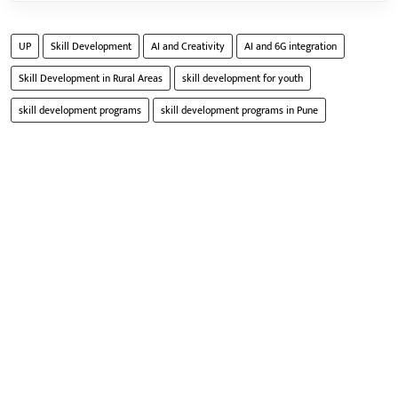
UP
Skill Development
AI and Creativity
AI and 6G integration
Skill Development in Rural Areas
skill development for youth
skill development programs
skill development programs in Pune