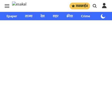
सबस्क्राईब
Epaper
ताज्या
देश
शहर
क्रीडा
Crime
साप्ताहिक