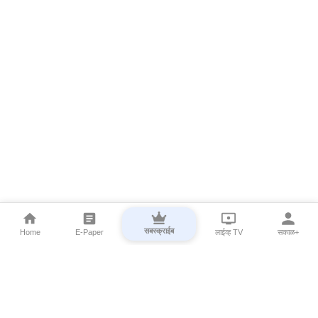
सबस्क्राईब
Home
E-Paper
लाईव्ह TV
सकाळ+