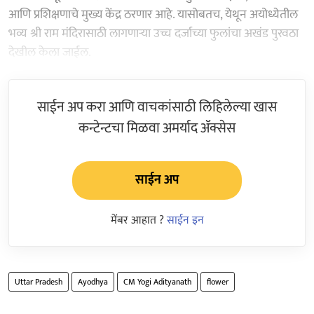
आणि प्रशिक्षणाचे मुख्य केंद्र ठरणार आहे. यासोबतच, येथून अयोध्येतील
भव्य श्री राम मंदिरासाठी लागणाऱ्या उच्च दर्जाच्या फुलांचा अखंड पुरवठा
देखील केला जाईल.
साईन अप करा आणि वाचकांसाठी लिहिलेल्या खास
कन्टेन्टचा मिळवा अमर्याद ॲक्सेस
साईन अप
मेंबर आहात ?
साईन इन
Uttar Pradesh
Ayodhya
CM Yogi Adityanath
flower