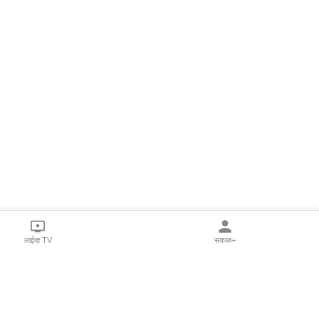
लाईव्ह TV
सकाळ+