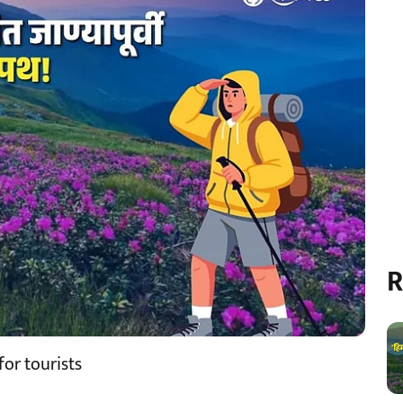
R
or tourists