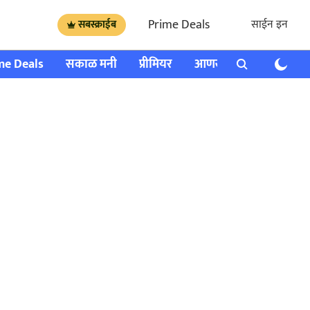
Prime Deals
साईन इन
सबस्क्राईब
me Deals
सकाळ मनी
प्रीमियर
आणखी
राशी भविष्य