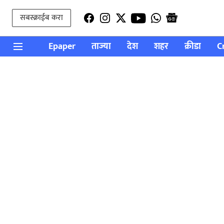
सबस्क्राईब करा
Epaper
ताज्या
देश
शहर
क्रीडा
C