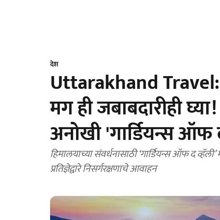
देश
Uttarakhand Travel:
मग ही जबाबदारीही घ्या!
अनोखी 'गार्डियन्स ऑफ द
हिमालयाच्या संवर्धनासाठी ‘गार्डियन्स ऑफ द व्हॅल
प्रतिज्ञेद्वारे निसर्गरक्षणाचे आवाहन