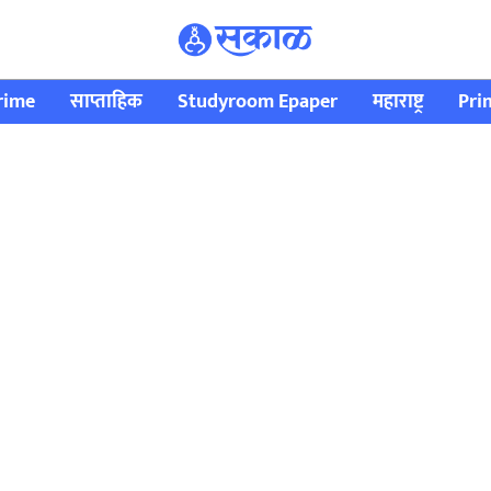
rime
साप्ताहिक
Studyroom Epaper
महाराष्ट्र
Pri