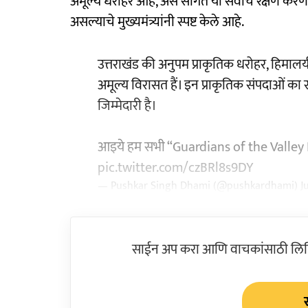
अमूल्य धरोहर आहे, असे सांगत या सर्वांचे रक्षण क
असल्याचे मुख्यमंत्र्यांनी स्पष्ट केले आहे.
उत्तराखंड की अनुपम प्राकृतिक धरोहर, हिमालय
अमूल्य विरासत हैं। इन प्राकृतिक संपदाओं का 
जिम्मेदारी है।
आइये हम सभी “Guardians of the Valley Ple
pic.twitter.com/czBRl8s9DY
— Pushkar Singh Dhami (@pushkardhami)
J
साईन अप करा आणि वाचकांसाठी लिहिल