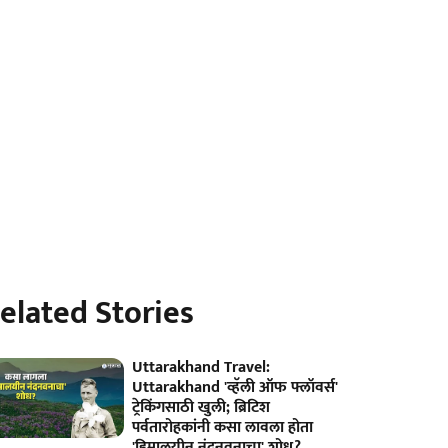
elated Stories
Uttarakhand Travel:
Uttarakhand 'व्हॅली ऑफ फ्लॉवर्स'
ट्रेकिंगसाठी खुली; ब्रिटिश
पर्वतारोहकांनी कसा लावला होता
'हिमालयीन नंदनवनाचा' शोध?