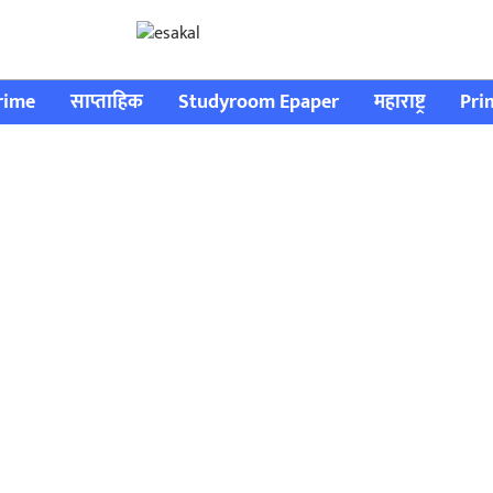
rime
साप्ताहिक
Studyroom Epaper
महाराष्ट्र
Pri