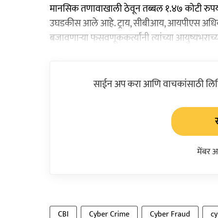
मानसिक तणावाखाली ठेवून तब्बल १.४७ कोटी रुप
उघडकीस आले आहे. ट्राय, सीबीआय, आयपीएस अधि
बजावणाऱ्या फसवणूककर्त्यांनी त्यांच्या आयुष्यभराच
साईन अप करा आणि वाचकांसाठी लिहिल
मेंबर 
CBI
Cyber Crime
Cyber Fraud
cy