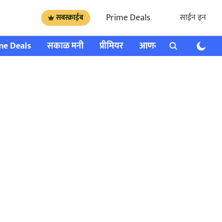
Prime Deals
साईन इन
सबस्क्राईब
me Deals
सकाळ मनी
प्रीमियर
आणखी
राशी भविष्य