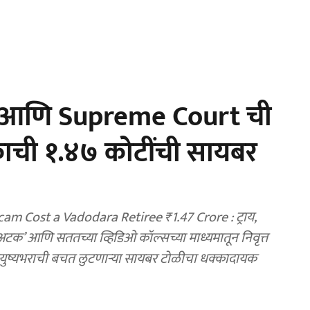
स आणि Supreme Court ची
गरिकाची १.४७ कोटींची सायबर
am Cost a Vadodara Retiree ₹1.47 Crore : ट्राय,
टक’ आणि सततच्या व्हिडिओ कॉल्सच्या माध्यमातून निवृत्त
 आयुष्यभराची बचत लुटणाऱ्या सायबर टोळीचा धक्कादायक