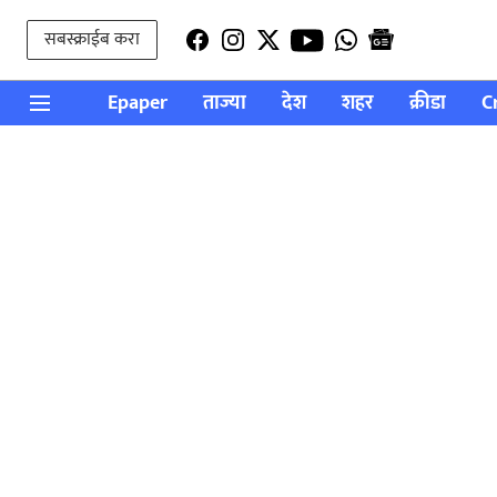
सबस्क्राईब करा
Epaper
ताज्या
देश
शहर
क्रीडा
C