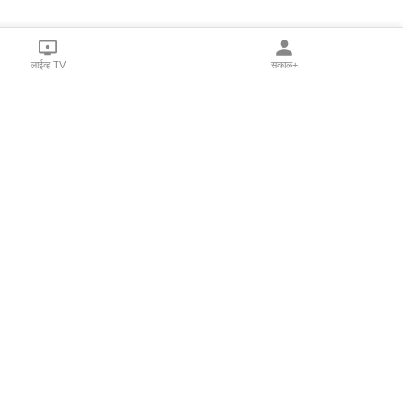
लाईव्ह TV
सकाळ+
l Programs
Print Products
Sakal Saptahik
hka
Family Doctor
 Crowdfunding
Sakal Publications