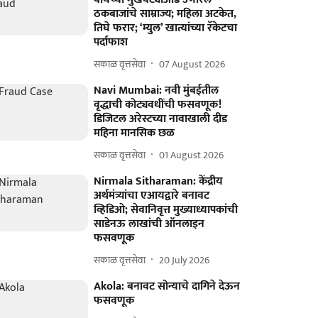
ठकबाजांचे साम्राज्य; महिला अटकेत,
तिघे फरार; ‘म्युल’ खात्यांच्या रॅकेटचा
पर्दाफाश
सकाळ वृत्तसेवा
07 August 2026
Navi Mumbai: नवी मुंबईतील
वृद्धाची कोट्यवधींची फसवणूक!
डिजिटल अरेस्टच्या नावाखाली दीड
महिना मानसिक छळ
सकाळ वृत्तसेवा
01 August 2026
Nirmala Sitharaman: केंद्रीय
अर्थमंत्र्यांचा एआयद्वारे बनावट
व्हिडिओ; सेवानिवृत्त मुख्याध्यापकांची
साडेनऊ लाखांची ऑनलाइन
फसवणूक
सकाळ वृत्तसेवा
20 July 2026
Akola: बनावट सोन्याचे दागिने देऊन
फसवणूक