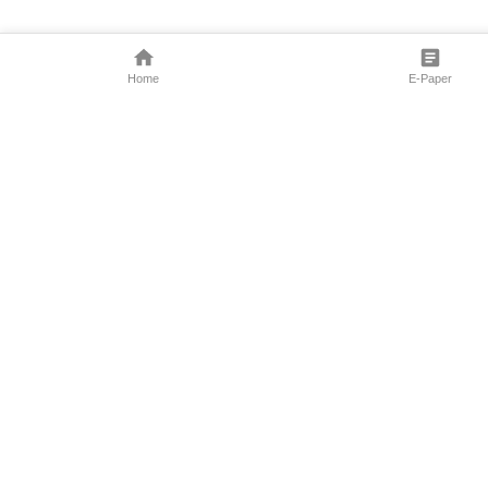
Home
E-Paper
Follow Us
Marathi News
Maharashtra N
Entertainment 
Sports News