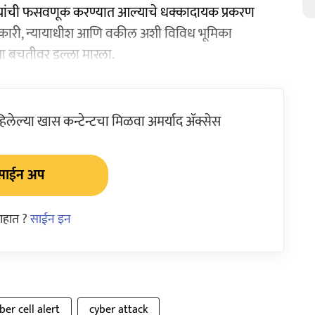
यांची फसवणूक करण्यात आल्याचे धक्कादायक प्रकरण
कारी, न्यायाधीश आणि वकील अशी विविध भूमिका
्या बचतीवर डल्ला मारला.
ेल्या खास कन्टेन्टचा मिळवा अमर्याद ॲक्सेस
साईन अप
आहात ?
साईन इन
ber cell alert
cyber attack