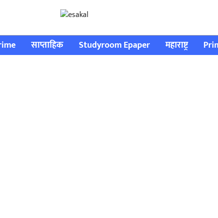
rime
साप्ताहिक
Studyroom Epaper
महाराष्ट्र
Pri