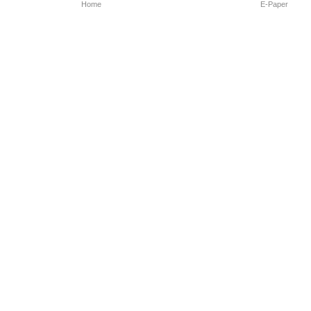
Home
E-Paper
Follow Us
Marathi News
Maharashtra N
Entertainment 
Sports News
Mumbai News
Pune News