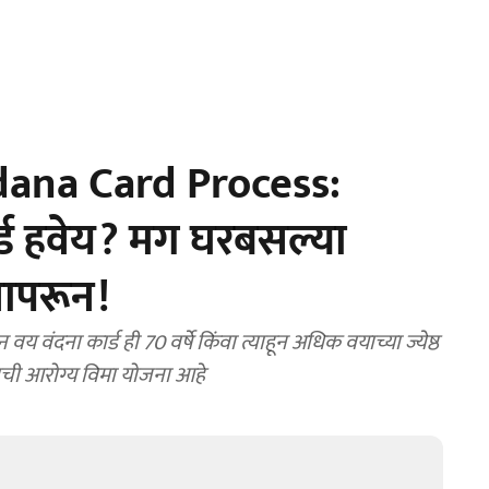
ana Card Process:
र्ड हवेय? मग घरबसल्या
वापरून!
ंदना कार्ड ही 70 वर्षे किंवा त्याहून अधिक वयाच्या ज्येष्ठ
्वाची आरोग्य विमा योजना आहे