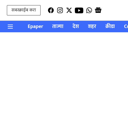
सबस्क्राईब करा
Epaper
ताज्या
देश
शहर
क्रीडा
C