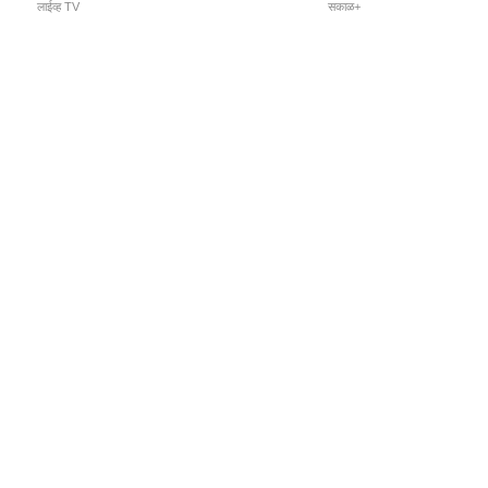
लाईव्ह TV
सकाळ+
l Programs
Print Products
Sakal Saptahik
hka
Family Doctor
 Crowdfunding
Sakal Publications
orm Pune India
 Foundation