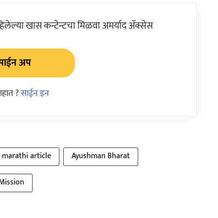
ेल्या खास कन्टेन्टचा मिळवा अमर्याद ॲक्सेस
साईन अप
आहात ?
साईन इन
 marathi article
Ayushman Bharat
Mission