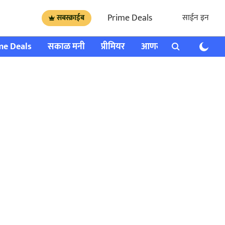
Prime Deals
साईन इन
सबस्क्राईब
me Deals
सकाळ मनी
प्रीमियर
आणखी
राशी भविष्य