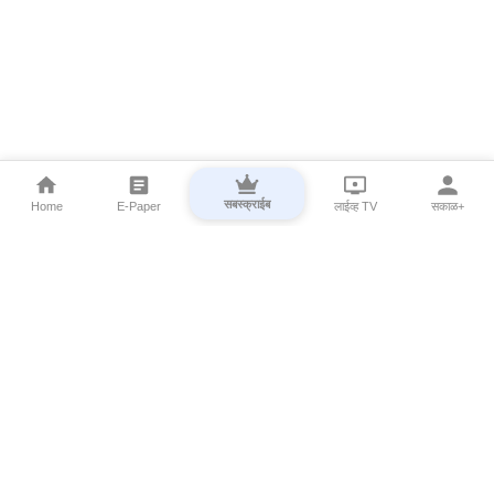
सबस्क्राईब
Home
E-Paper
लाईव्ह TV
सकाळ+
⌄
Marathi News
⌄
About Esakal