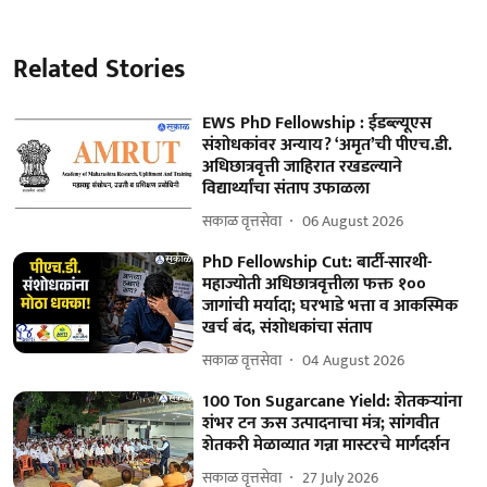
Related Stories
EWS PhD Fellowship : ईडब्ल्यूएस
संशोधकांवर अन्याय? ‘अमृत’ची पीएच.डी.
अधिछात्रवृत्ती जाहिरात रखडल्याने
विद्यार्थ्यांचा संताप उफाळला
सकाळ वृत्तसेवा
06 August 2026
PhD Fellowship Cut: बार्टी-सारथी-
महाज्योती अधिछात्रवृत्तीला फक्त १००
जागांची मर्यादा; घरभाडे भत्ता व आकस्मिक
खर्च बंद, संशोधकांचा संताप
सकाळ वृत्तसेवा
04 August 2026
100 Ton Sugarcane Yield: शेतकऱ्यांना
शंभर टन ऊस उत्पादनाचा मंत्र; सांगवीत
शेतकरी मेळाव्यात गन्ना मास्टरचे मार्गदर्शन
सकाळ वृत्तसेवा
27 July 2026