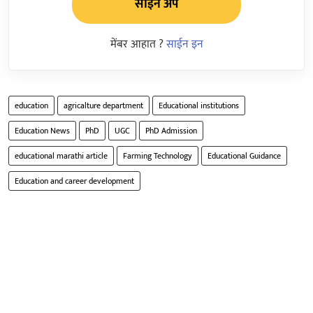
साईन अप
मेंबर आहात ?
साईन इन
education
agricalture department
Educational institutions
Education News
PhD
UGC
PhD Admission
educational marathi article
Farming Technology
Educational Guidance
Education and career development