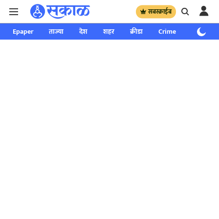
सबस्क्राईब
Epaper
ताज्या
देश
शहर
क्रीडा
Crime
साप्ताहिक