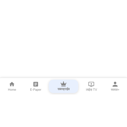
सबस्क्राईब
Home
E-Paper
लाईव्ह TV
सकाळ+