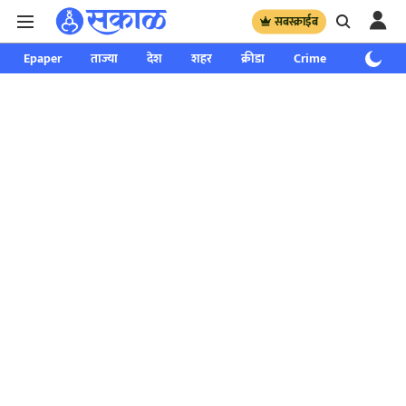
सबस्क्राईब
Epaper
ताज्या
देश
शहर
क्रीडा
Crime
साप्ताहिक