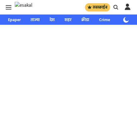
सबस्क्राईब
Epaper
ताज्या
देश
शहर
क्रीडा
Crime
साप्ताहिक