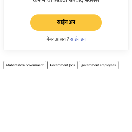
कन्टेन्टचा मिळवा अमर्याद ॲक्सेस
साईन अप
मेंबर आहात ?
साईन इन
Maharashtra Government
Government Jobs
government employees