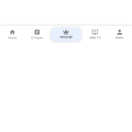
सबस्क्राईब
Home
E-Paper
लाईव्ह TV
सकाळ+
⌄
Marathi News
⌄
About Esakal
⌄
Digital Products