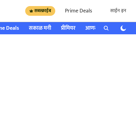
Prime Deals
साईन इन
सबस्क्राईब
me Deals
सकाळ मनी
प्रीमियर
आणखी
राशी भविष्य