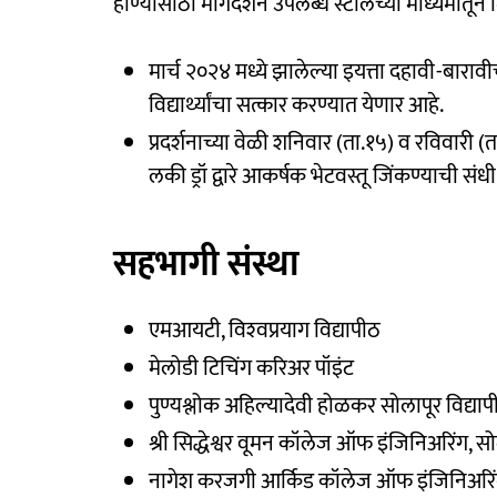
होण्यासाठी मार्गदर्शन उपलब्ध स्टॉलच्या माध्यमातू
मार्च २०२४ मध्ये झालेल्या इयत्ता दहावी-बारावीच्
विद्यार्थ्यांचा सत्कार करण्यात येणार आहे.
प्रदर्शनाच्या वेळी शनिवार (ता.१५) व रविवारी (ता
लकी ड्रॉ द्वारे आकर्षक भेटवस्तू जिंकण्याची संध
सहभागी संस्था
एमआयटी, विश्‍वप्रयाग विद्यापीठ
मेलोडी टिचिंग करिअर पॉइंट
पुण्यश्लोक अहिल्यादेवी होळकर सोलापूर विद्याप
श्री सिद्धेश्वर वूमन कॉलेज ऑफ इंजिनिअरिंग, स
नागेश करजगी आर्किड कॉलेज ऑफ इंजिनिअरिंग 