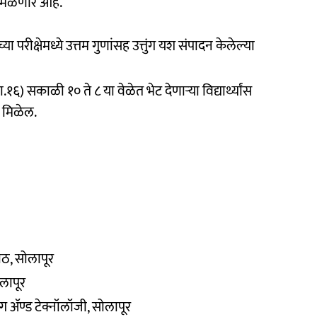
न मिळणार आहे.
या परीक्षेमध्ये उत्तम गुणांसह उत्तुंग यश संपादन केलेल्या
.१६) सकाळी १० ते ८ या वेळेत भेट देणाऱ्या विद्यार्थ्यांस
ी मिळेल.
ीठ, सोलापूर
ोलापूर
ॲण्ड टेक्नॉलॉजी, सोलापूर