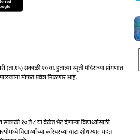
ferred
oogle
ी (ता.१५) सकाळी १० वा. हुतात्मा स्मृती मंदिराच्या प्रांगणात
थी व पालकांना मोफत प्रवेश मिळणार आहे.
ाळी १० ते ८ या वेळेत भेट देणाऱ्या विद्यार्थ्यांसाठी
ोमध्ये विद्यार्थ्यांच्या करियरच्या वाटा शोधण्यात मदत