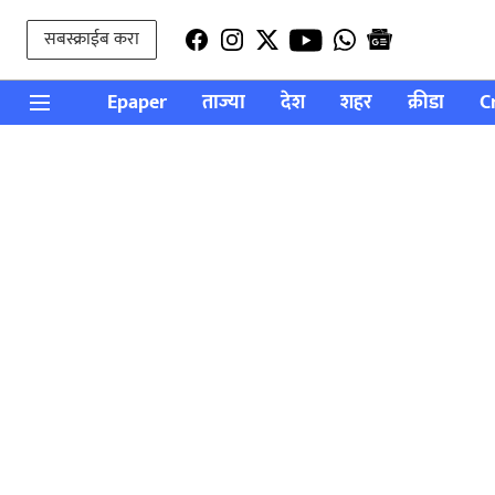
सबस्क्राईब करा
Epaper
ताज्या
देश
शहर
क्रीडा
C