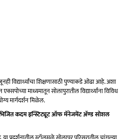
अजूनही विद्यार्थ्यांचा शिक्षणासाठी पुण्याकडे ओढा आहे. अशा
क्सपोच्या माध्यमातून सोलापुरातील विद्यार्थ्यांना विविध
ग्य मार्गदर्शन मिळेल.
अभिजित कदम इन्स्टिट्यूट ऑफ मॅनेजमेंट ॲण्ड सोशल
 या प्रदर्शनातील स्टॉलमुळे सोलापूर परिसरातील चांगल्या