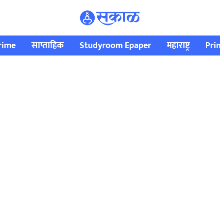
rime
साप्ताहिक
Studyroom Epaper
महाराष्ट्र
Pri