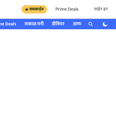
Prime Deals
साईन इन
सबस्क्राईब
me Deals
सकाळ मनी
प्रीमियर
आणखी
राशी भविष्य