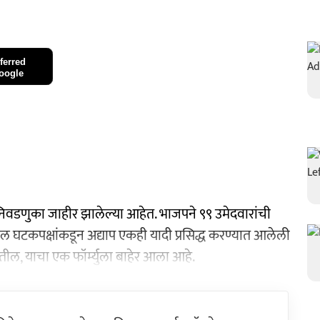
ferred
oogle
वडणुका जाहीर झालेल्या आहेत. भाजपने ९९ उमेदवारांची
घटकपक्षांकडून अद्याप एकही यादी प्रसिद्ध करण्यात आलेली
तील, याचा एक फॉर्म्युला बाहेर आला आहे.