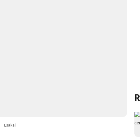
R
4
Esakal