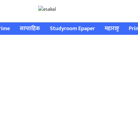
rime
साप्ताहिक
Studyroom Epaper
महाराष्ट्र
Pri