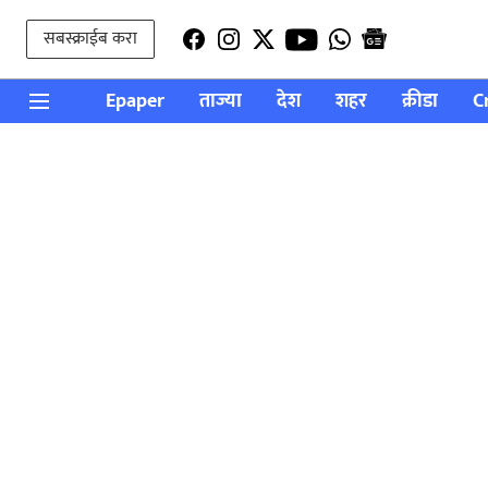
सबस्क्राईब करा
Epaper
ताज्या
देश
शहर
क्रीडा
C