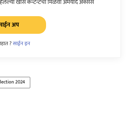
ेल्या खास कन्टेन्टचा मिळवा अमर्याद ॲक्सेस
साईन अप
आहात ?
साईन इन
lection 2024