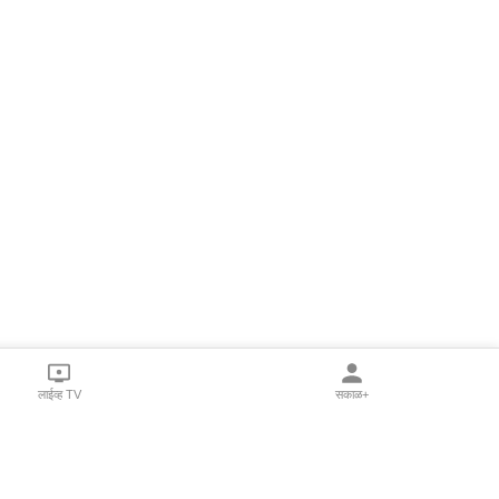
लाईव्ह TV
सकाळ+