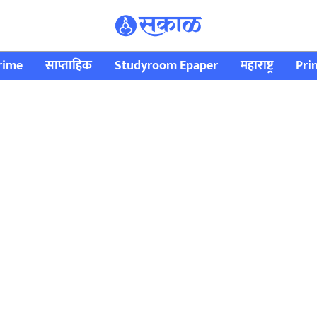
rime
साप्ताहिक
Studyroom Epaper
महाराष्ट्र
Pri