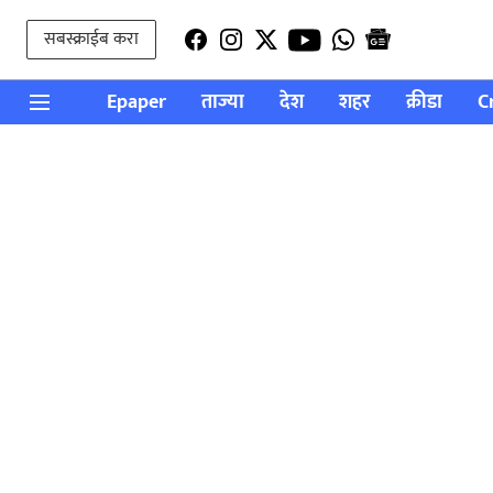
सबस्क्राईब करा
Epaper
ताज्या
देश
शहर
क्रीडा
C