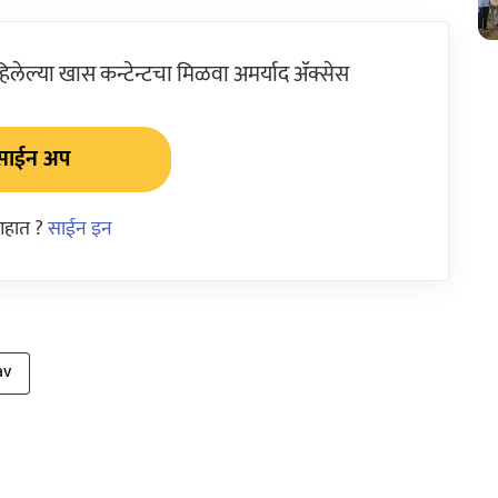
ेल्या खास कन्टेन्टचा मिळवा अमर्याद ॲक्सेस
साईन अप
आहात ?
साईन इन
av