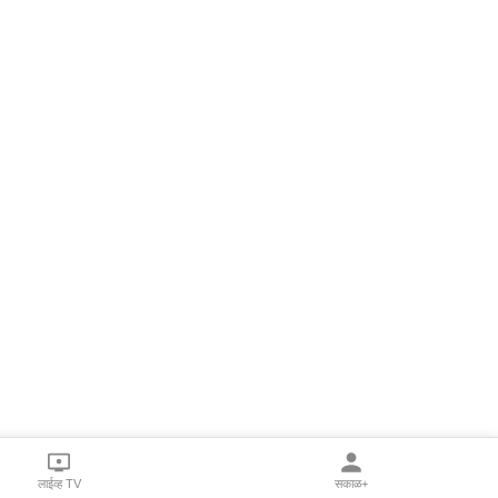
लाईव्ह TV
सकाळ+