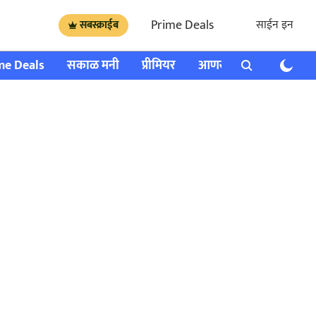
Prime Deals
साईन इन
सबस्क्राईब
me Deals
सकाळ मनी
प्रीमियर
आणखी
राशी भविष्य