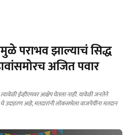
ुळे पराभव झाल्याचं सिद्ध
ढावांसमोरच अजित पवार
ावेळी ईव्हीएमवर आक्षेप घेतला नाही. यावेळी ⁠जनतेने
 चे उदाहरण आहे, मतदारांनी लोकसभेला वाजपेयींना मतदान