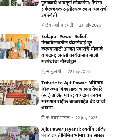
पुतळ्याचे भावपूर्ण लोकार्पण; तिरंगा
सर्कलजवळ स्मृतीस्थळाला मान्यवरांची
उपस्थिती
मिलिंद संगई, बारामती
23 July 2026
Solapur Power Relief:
मंगळवेढ्यातील वीजटंचाई दूर
करण्यासाठी अजित पवारांचे मोलाचे
योगदान; जयंती कार्यक्रमात माजी
सरपंचांचा गौरवोद्गार
हुकूम मुलाणी ​
22 July 2026
Tribute to Ajit Pawar: आंबेगाव-
शिरूरच्या विकासाला चालना देणारे
(स्व.) अजित पवार; योगदान कायम
स्मरणात राहील बाळासाहेब बेंडे यांची
भावना
डी. के. वळसे पाटील
22 July 2026
Ajit Pawar Jayanti: स्वर्गीय अजित
पवार जयंतीनिमित्त भीमाशंकर साखर