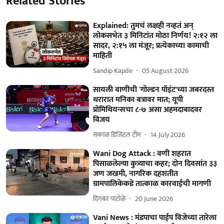
Related Stories
Explained: तुमचं लक्षही नव्हतं अन्
लोकसभेत ३ मिनिटांत मोठा निर्णय! २:१२ ला
सादर, २:१५ ला मंजूर; प्रत्येकाच्या कामाची
माहिती
Sandip Kapde
05 August 2026
सायली वाणीची 'गोल्डन पॉइंट'च्या जबरदस्त
थरारात मनिका बत्रावर मात; यूपी
प्रोमिथियन्सचा ८-७ असा अहमदाबादवर
विजय
सकाळ डिजिटल टीम
14 July 2026
Wani Dog Attack : वणी शहरात
पिसाळलेल्या कुत्र्याचा कहर; दोन दिवसांत ३३
जण जखमी, नागरिक दहशतीत
ग्रामपालिकेकडे तात्काळ कारवाईची मागणी
दिगंबर पाटोळे
20 June 2026
Vani News : मंडपाचा पाईप विजेच्या तारेला