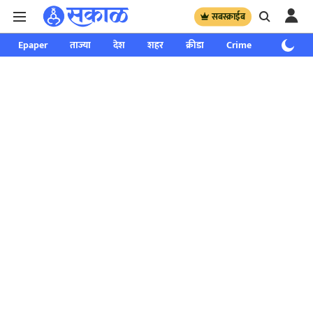
सबस्क्राईब
Epaper
ताज्या
देश
शहर
क्रीडा
Crime
साप्ताहिक