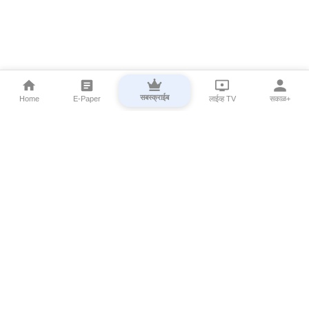
सबस्क्राईब
Home
E-Paper
लाईव्ह TV
सकाळ+
⌄
Marathi News
⌄
About Esakal