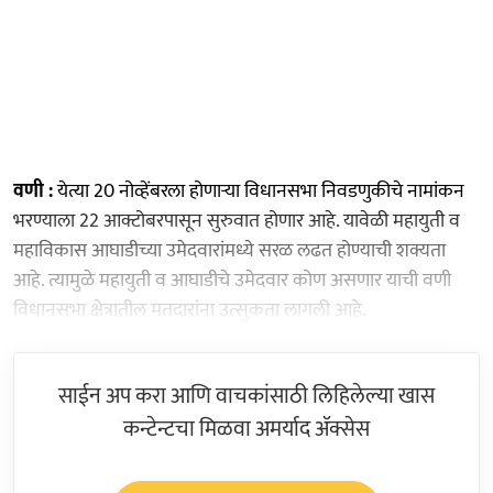
वणी :
येत्या 20 नोव्हेंबरला होणार्‍या विधानसभा निवडणुकीचे नामांकन
भरण्याला 22 आक्टोबरपासून सुरुवात होणार आहे. यावेळी महायुती व
महाविकास आघाडीच्या उमेदवारांमध्ये सरळ लढत होण्याची शक्यता
आहे. त्यामुळे महायुती व आघाडीचे उमेदवार कोण असणार याची वणी
विधानसभा क्षेत्रातील मतदारांना उत्सुकता लागली आहे.
साईन अप करा आणि वाचकांसाठी लिहिलेल्या खास
कन्टेन्टचा मिळवा अमर्याद ॲक्सेस