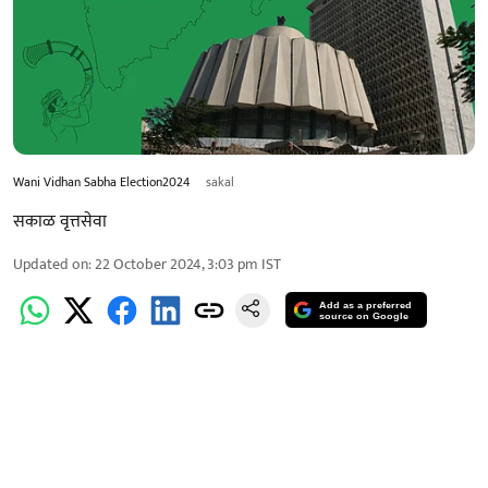
Wani Vidhan Sabha Election2024
sakal
सकाळ वृत्तसेवा
Updated on
:
22 October 2024, 3:03 pm
IST
Add as a preferred
source on Google