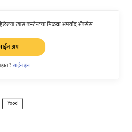
ेल्या खास कन्टेन्टचा मिळवा अमर्याद ॲक्सेस
साईन अप
आहात ?
साईन इन
'food