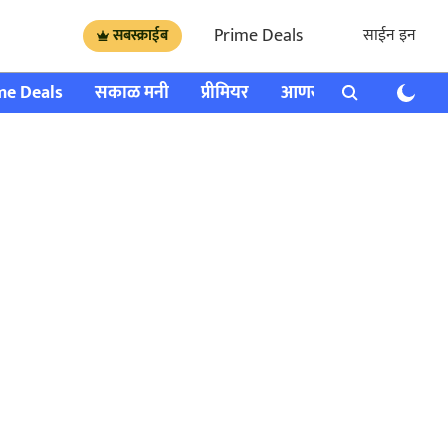
Prime Deals
साईन इन
सबस्क्राईब
me Deals
सकाळ मनी
प्रीमियर
आणखी
राशी भविष्य