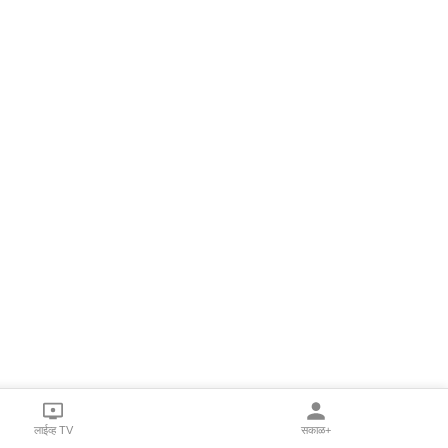
लाईव्ह TV
सकाळ+