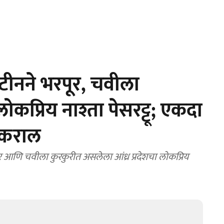
टीनने भरपूर, चवीला
लोकप्रिय नाश्ता पेसरट्टू; एकदा
य कराल
र आणि चवीला कुरकुरीत असलेला आंध्र प्रदेशचा लोकप्रिय