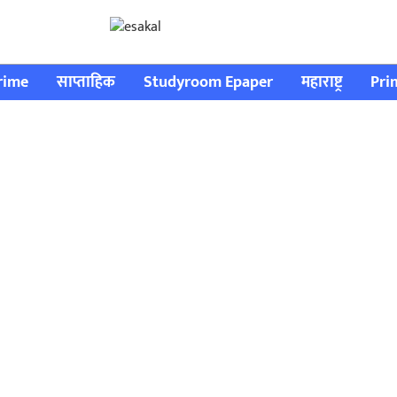
rime
साप्ताहिक
Studyroom Epaper
महाराष्ट्र
Pri