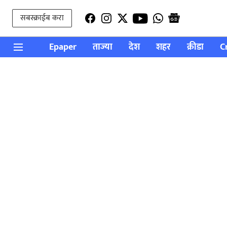
सबस्क्राईब करा
Epaper
ताज्या
देश
शहर
क्रीडा
C