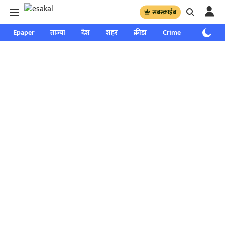
सबस्क्राईब
Epaper
ताज्या
देश
शहर
क्रीडा
Crime
साप्ताहिक