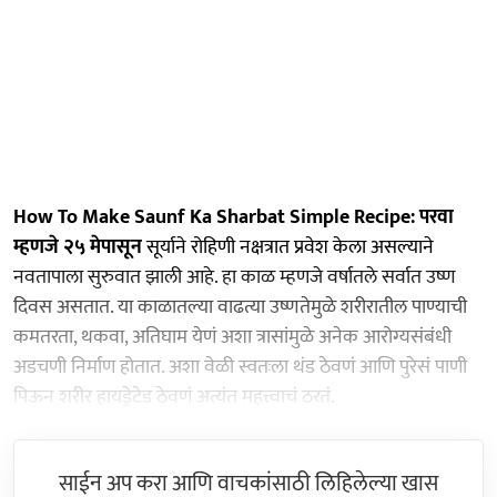
How To Make Saunf Ka Sharbat Simple Recipe: परवा
म्हणजे २५ मेपासून
सूर्याने रोहिणी नक्षत्रात प्रवेश केला असल्याने
नवतापाला सुरुवात झाली आहे. हा काळ म्हणजे वर्षातले सर्वात उष्ण
दिवस असतात. या काळातल्या वाढत्या उष्णतेमुळे शरीरातील पाण्याची
कमतरता, थकवा, अतिघाम येणं अशा त्रासांमुळे अनेक आरोग्यसंबंधी
अडचणी निर्माण होतात. अशा वेळी स्वतःला थंड ठेवणं आणि पुरेसं पाणी
पिऊन शरीर हायड्रेटेड ठेवणं अत्यंत महत्त्वाचं ठरतं.
साईन अप करा आणि वाचकांसाठी लिहिलेल्या खास