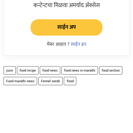
कन्टेन्टचा मिळवा अमर्याद ॲक्सेस
साईन अप
मेंबर आहात ?
साईन इन
juice
food recipe
food news
food news in marathi
food section
Food marathi news
Fennel seeds
'food