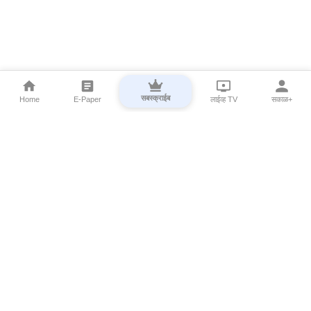
सबस्क्राईब
Home
E-Paper
लाईव्ह TV
सकाळ+
⌄
Marathi News
⌄
About Esakal
⌄
Digital Products