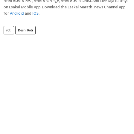
मराठी ताज्या बातम्या, मराठी ब्रेकिंग न्यूज, मराठी ताज्या घडामोडी. And Live taja batmya
on Esakal Mobile App. Download the Esakal Marathi news Channel app
for
Android
and
IOS
.
roti
Deshi Roti