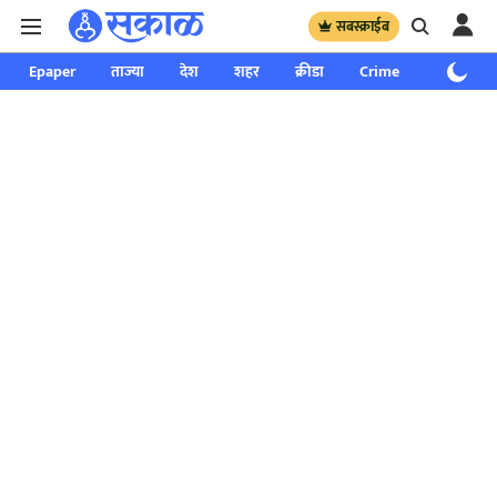
सबस्क्राईब
Epaper
ताज्या
देश
शहर
क्रीडा
Crime
साप्ताहिक