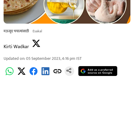
मऊसूद चपात्यांसाठी
Esakal
Kirti Wadkar
Updated on
:
05 September 2023, 4:16 pm
IST
Add as a preferred
source on Google