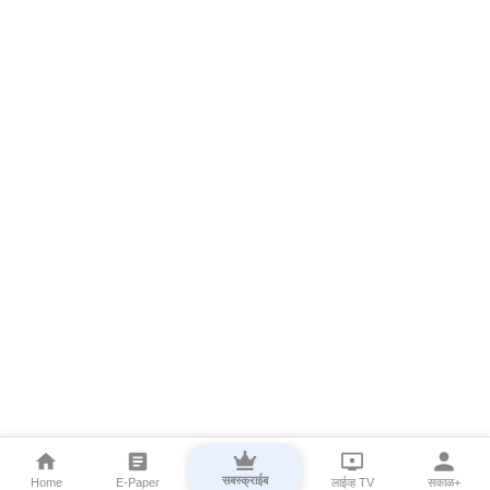
सबस्क्राईब
Home
E-Paper
लाईव्ह TV
सकाळ+